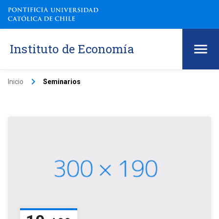
Instituto de Economía
keyboard_arrow_right
Inicio
Seminarios