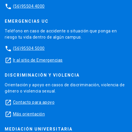
phone
(56)95504 4000
EMERGENCIAS UC
Teléfono en caso de accidente o situación que ponga en
riesgo tu vida dentro de algún campus.
phone
(56)95504 5000
launch
Ir al sitio de Emergencias
DISCRIMINACIÓN Y VIOLENCIA
Orientación y apoyo en casos de discriminación, violencia de
género o violencia sexual.
launch
Contacto para apoyo
launch
Más orientación
MEDIACIÓN UNIVERSITARIA