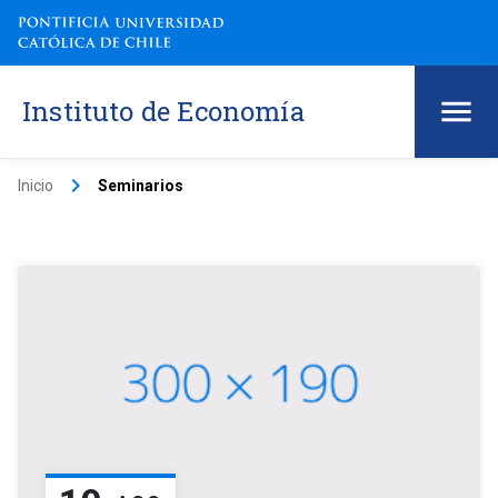
Instituto de Economía
keyboard_arrow_right
Inicio
Seminarios