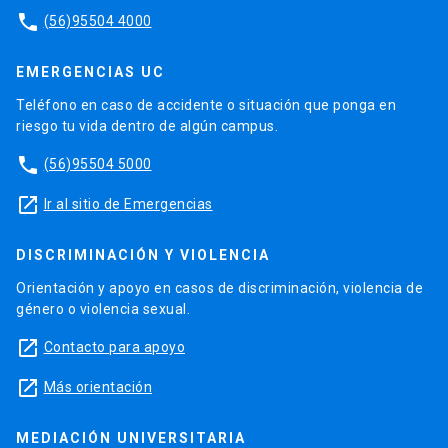
phone
(56)95504 4000
EMERGENCIAS UC
Teléfono en caso de accidente o situación que ponga en
riesgo tu vida dentro de algún campus.
phone
(56)95504 5000
launch
Ir al sitio de Emergencias
DISCRIMINACIÓN Y VIOLENCIA
Orientación y apoyo en casos de discriminación, violencia de
género o violencia sexual.
launch
Contacto para apoyo
launch
Más orientación
MEDIACIÓN UNIVERSITARIA