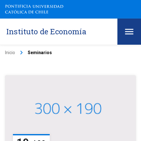
Instituto de Economía
keyboard_arrow_right
Inicio
Seminarios