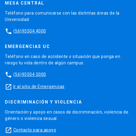
MESA CENTRAL
Teléfono para comunicarse con las distintas áreas de la
Universidad.
phone
(56)95504 4000
EMERGENCIAS UC
Teléfono en caso de accidente o situación que ponga en
riesgo tu vida dentro de algún campus.
phone
(56)95504 5000
launch
Ir al sitio de Emergencias
DISCRIMINACIÓN Y VIOLENCIA
Orientación y apoyo en casos de discriminación, violencia de
género o violencia sexual.
launch
Contacto para apoyo