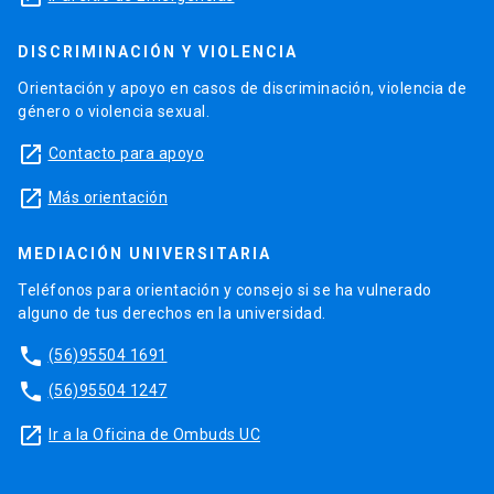
DISCRIMINACIÓN Y VIOLENCIA
Orientación y apoyo en casos de discriminación, violencia de
género o violencia sexual.
launch
Contacto para apoyo
launch
Más orientación
MEDIACIÓN UNIVERSITARIA
Teléfonos para orientación y consejo si se ha vulnerado
alguno de tus derechos en la universidad.
phone
(56)95504 1691
phone
(56)95504 1247
launch
Ir a la Oficina de Ombuds UC