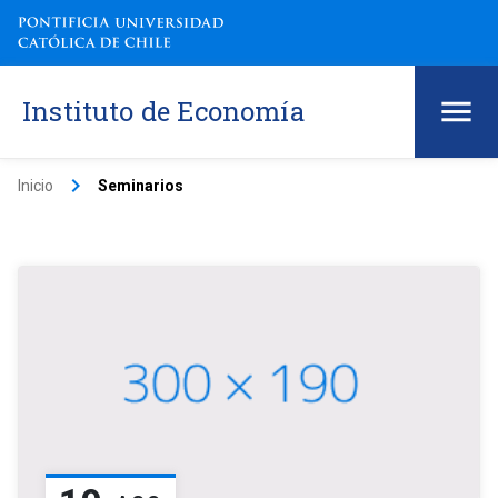
Instituto de Economía
keyboard_arrow_right
Inicio
Seminarios