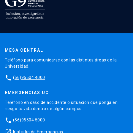
MESA CENTRAL
Teléfono para comunicarse con las distintas áreas de la
Universidad.
phone
(56)95504 4000
EMERGENCIAS UC
Teléfono en caso de accidente o situación que ponga en
riesgo tu vida dentro de algún campus.
phone
(56)95504 5000
launch
Ir al sitio de Emergencias