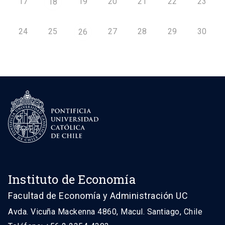
17
19
20
21
22
23
18
24
25
27
28
29
30
26
Instituto de Economía
Facultad de Economía y Administración UC
Avda. Vicuña Mackenna 4860, Macul. Santiago, Chile