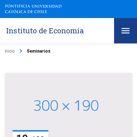
Instituto de Economía
keyboard_arrow_right
Inicio
Seminarios