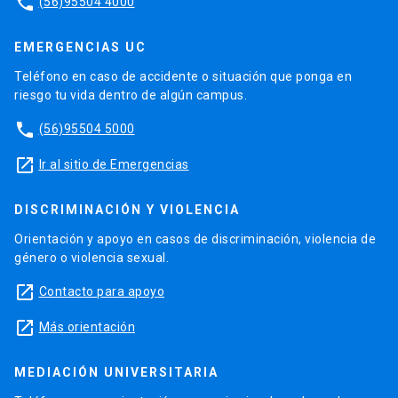
phone
(56)95504 4000
EMERGENCIAS UC
Teléfono en caso de accidente o situación que ponga en
riesgo tu vida dentro de algún campus.
phone
(56)95504 5000
launch
Ir al sitio de Emergencias
DISCRIMINACIÓN Y VIOLENCIA
Orientación y apoyo en casos de discriminación, violencia de
género o violencia sexual.
launch
Contacto para apoyo
launch
Más orientación
MEDIACIÓN UNIVERSITARIA