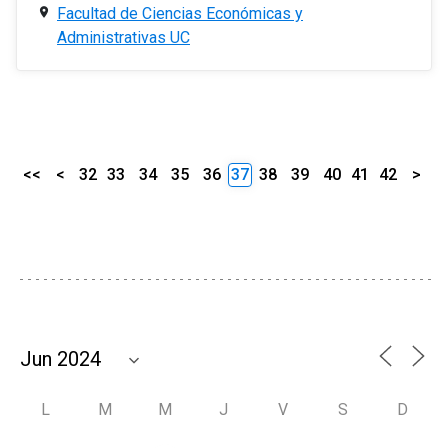
Facultad de Ciencias Económicas y
Administrativas UC
<<
<
32
33
34
35
36
37
38
39
40
41
42
>
L
M
M
J
V
S
D