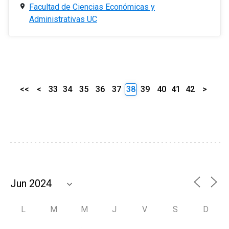
Facultad de Ciencias Económicas y
Administrativas UC
<<
<
33
34
35
36
37
38
39
40
41
42
>
L
M
M
J
V
S
D