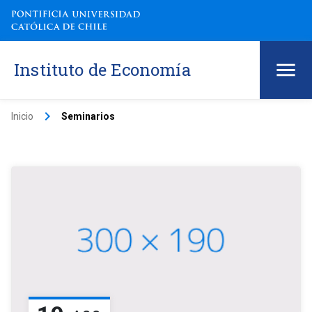
Instituto de Economía
keyboard_arrow_right
Inicio
Seminarios