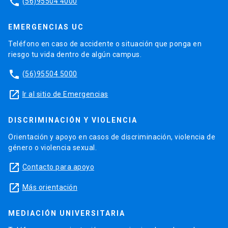
phone
(56)95504 4000
EMERGENCIAS UC
Teléfono en caso de accidente o situación que ponga en
riesgo tu vida dentro de algún campus.
phone
(56)95504 5000
launch
Ir al sitio de Emergencias
DISCRIMINACIÓN Y VIOLENCIA
Orientación y apoyo en casos de discriminación, violencia de
género o violencia sexual.
launch
Contacto para apoyo
launch
Más orientación
MEDIACIÓN UNIVERSITARIA