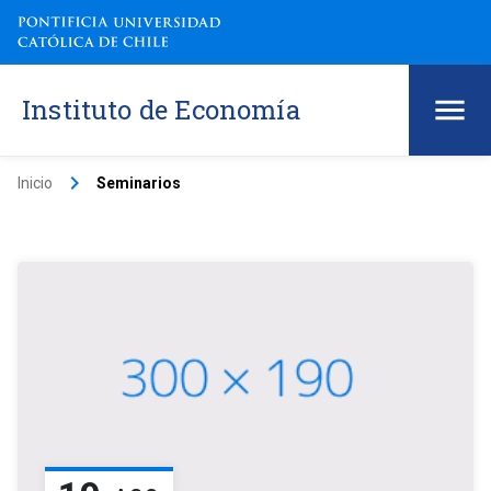
Instituto de Economía
keyboard_arrow_right
Inicio
Seminarios