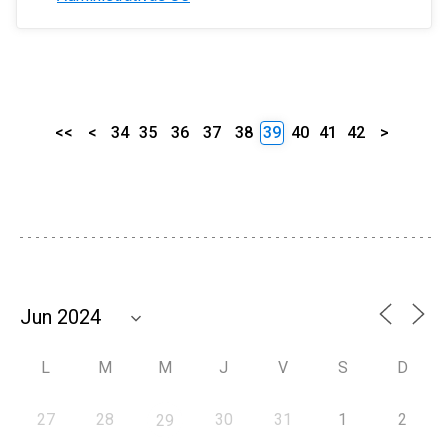
<<
<
34
35
36
37
38
39
40
41
42
>
L
M
M
J
V
S
D
27
28
30
31
1
2
29