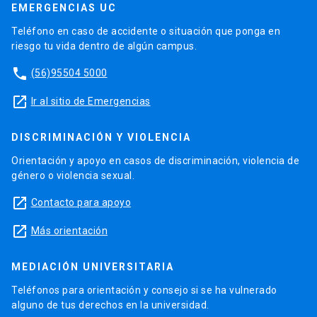
EMERGENCIAS UC
Teléfono en caso de accidente o situación que ponga en
riesgo tu vida dentro de algún campus.
phone
(56)95504 5000
launch
Ir al sitio de Emergencias
DISCRIMINACIÓN Y VIOLENCIA
Orientación y apoyo en casos de discriminación, violencia de
género o violencia sexual.
launch
Contacto para apoyo
launch
Más orientación
MEDIACIÓN UNIVERSITARIA
Teléfonos para orientación y consejo si se ha vulnerado
alguno de tus derechos en la universidad.