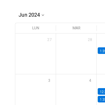
LUN
MAR
27
28
1:3
3
4
12:
1:3