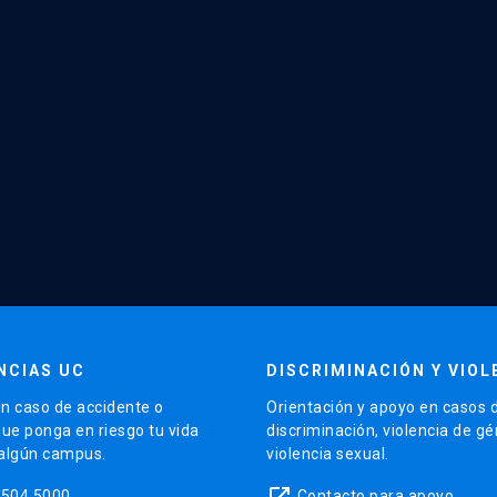
NCIAS UC
DISCRIMINACIÓN Y VIOL
n caso de accidente o
Orientación y apoyo en casos 
que ponga en riesgo tu vida
discriminación, violencia de g
 algún campus.
violencia sexual.
launch
5504 5000
Contacto para apoyo