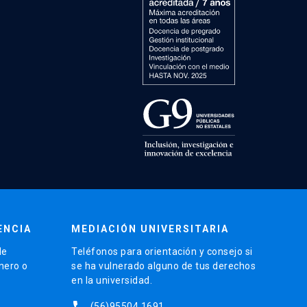
ENCIA
MEDIACIÓN UNIVERSITARIA
de
Teléfonos para orientación y consejo si
énero o
se ha vulnerado alguno de tus derechos
en la universidad.
phone
(56)95504 1691