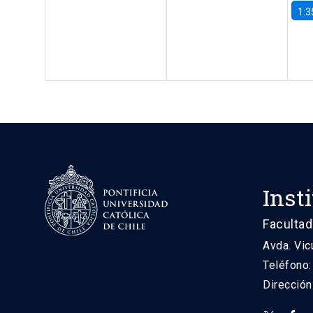
1:3
Inst
Facultad
Avda. Vic
Teléfono
Direcció