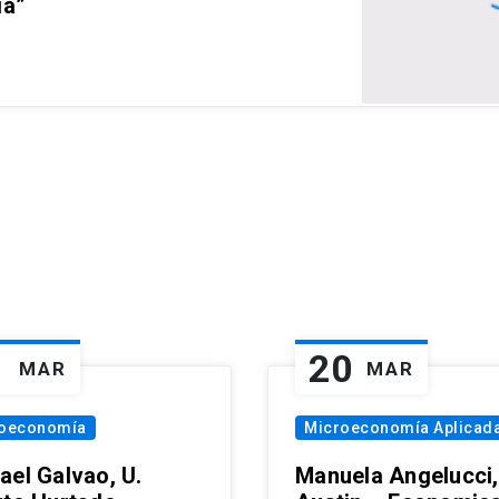
ia”
1
20
MAR
MAR
oeconomía
Microeconomía Aplicad
ael Galvao, U.
Manuela Angelucci,