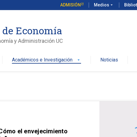
ADMISIÓN
Medios
arrow_drop_down
Biblio
o de Economía
nomía y Administración UC
Académicos e Investigación
Noticias
arrow_drop_down
 Cómo el envejecimiento