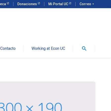
teca
Donaciones
Mi Portal UC
Correo
arrow_drop_down
search
Contacto
Working at Econ UC