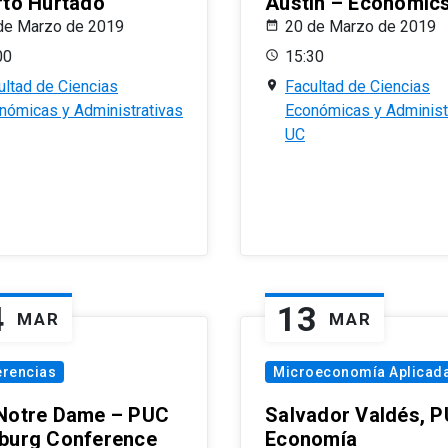
rto Hurtado
Austin – Economic
de Marzo de 2019
20 de Marzo de 2019
00
15:30
ultad de Ciencias
Facultad de Ciencias
nómicas y Administrativas
Económicas y Administ
UC
4
13
MAR
MAR
erencias
Microeconomía Aplicad
Notre Dame – PUC
Salvador Valdés, 
burg Conference
Economía