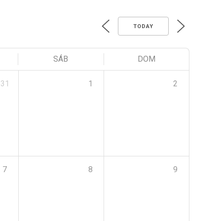
TODAY
SÁB
DOM
31
1
2
7
8
9