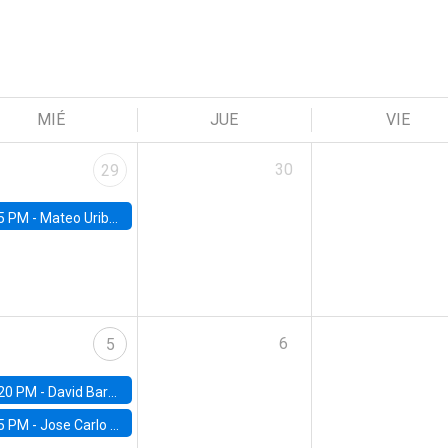
MIÉ
JUE
VIE
30
29
5 PM -
Mateo Uribe-Castro, Universidad de los Andes (Colombia)
6
5
20 PM -
David Bardey, Universidad de los Andes - CEDE
5 PM -
Jose Carlo Bermudez, UC (ME) & World Bank