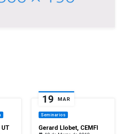
19
MAR
a
Seminarios
 UT
Gerard Llobet, CEMFI