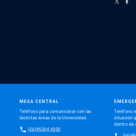
MESA CENTRAL
EMERGE
Teléfono para comunicarse con las
Teléfono e
distintas áreas de la Universidad.
situación 
dentro de
phone
(56)95504 4000
phone
(56)9