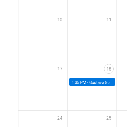
10
11
17
18
1:35 PM -
Gustavo González, Banco Central de Chile
24
25