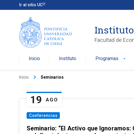
Ir al sitio UC
Institut
Facultad de Eco
Inicio
Instituto
Programas
arrow_drop_down
keyboard_arrow_right
Inicio
Seminarios
19
AGO
Conferencias
Seminario: “El Activo que Ignoramos: