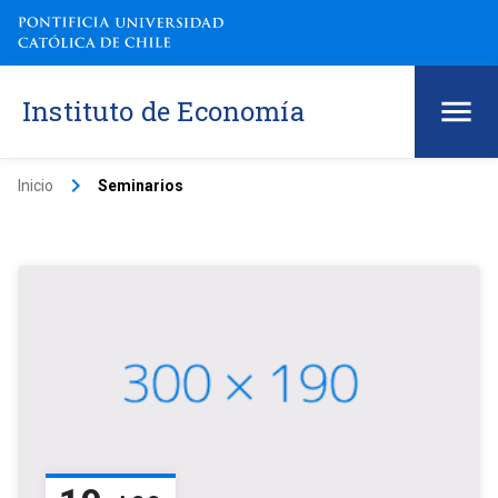
Instituto de Economía
keyboard_arrow_right
Inicio
Seminarios