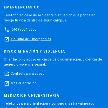
EMERGENCIAS UC
Teléfono en caso de accidente o situación que ponga en
riesgo tu vida dentro de algún campus.
phone
(56)95504 5000
launch
Ir al sitio de Emergencias
DISCRIMINACIÓN Y VIOLENCIA
Orientación y apoyo en casos de discriminación, violencia de
género o violencia sexual.
launch
Contacto para apoyo
launch
Más orientación
MEDIACIÓN UNIVERSITARIA
Teléfonos para orientación y consejo si se ha vulnerado