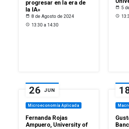
Univ
progresar en la era de
5 d
la IA»
8 de Agosto de 2024
13:
13:30 a 14:30
26
1
JUN
Microeconomía Aplicada
Macr
Fernanda Rojas
Gust
Ampuero, University of
Banc