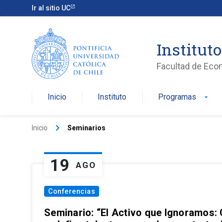
Ir al sitio UC
Institut
Facultad de Eco
Inicio
Instituto
Programas
arrow_drop_down
keyboard_arrow_right
Inicio
Seminarios
19
AGO
Conferencias
Seminario: “El Activo que Ignoramos: