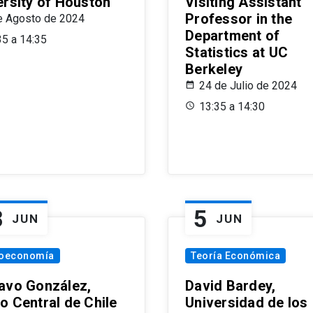
ersity of Houston
Visiting Assistant
Professor in the
e Agosto de 2024
Department of
35 a 14:35
Statistics at UC
Berkeley
24 de Julio de 2024
13:35 a 14:30
8
5
JUN
JUN
oeconomía
Teoría Económica
avo González,
David Bardey,
o Central de Chile
Universidad de los