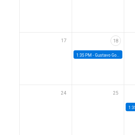
17
18
1:35 PM -
Gustavo González, Banco Central de Chile
24
25
1:3