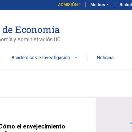
ADMISIÓN
Medios
arrow_drop_down
Biblio
o de Economía
nomía y Administración UC
Académicos e Investigación
Noticias
arrow_drop_down
 Cómo el envejecimiento