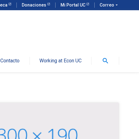
teca
Donaciones
Mi Portal UC
Correo
arrow_drop_down
search
Contacto
Working at Econ UC