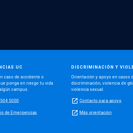
NCIAS UC
DISCRIMINACIÓN Y VIOL
n caso de accidente o
Orientación y apoyo en casos 
que ponga en riesgo tu vida
discriminación, violencia de g
 algún campus.
violencia sexual.
launch
5504 5000
Contacto para apoyo
launch
sitio de Emergencias
Más orientación