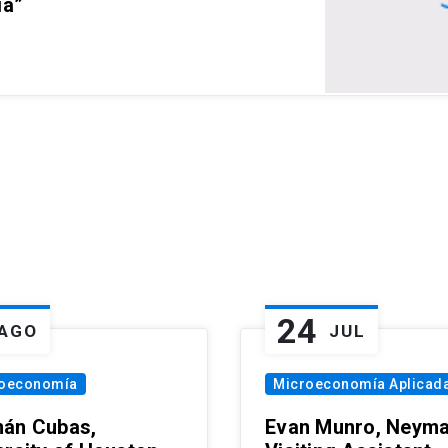
ia”
24
AGO
JUL
oeconomía
Microeconomía Aplicad
án Cubas,
Evan Munro, Neym