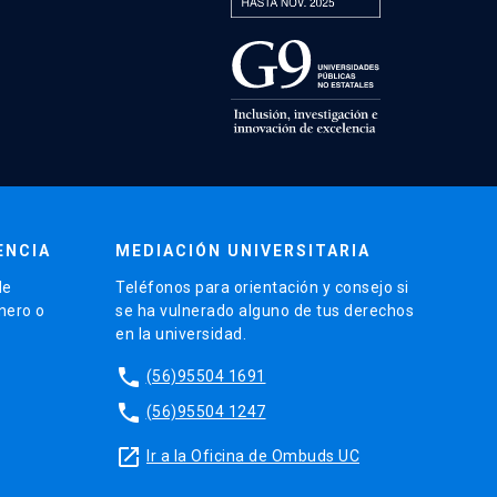
ENCIA
MEDIACIÓN UNIVERSITARIA
de
Teléfonos para orientación y consejo si
énero o
se ha vulnerado alguno de tus derechos
en la universidad.
phone
(56)95504 1691
phone
(56)95504 1247
launch
Ir a la Oficina de Ombuds UC