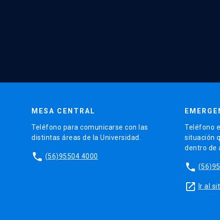
MESA CENTRAL
EMERGE
Teléfono para comunicarse con las
Teléfono e
distintas áreas de la Universidad.
situación 
dentro de
phone
(56)95504 4000
phone
(56)9
launch
Ir al 