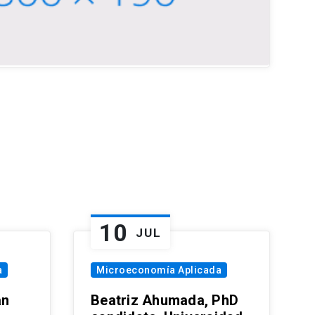
10
JUL
a
Microeconomía Aplicada
an
Beatriz Ahumada, PhD