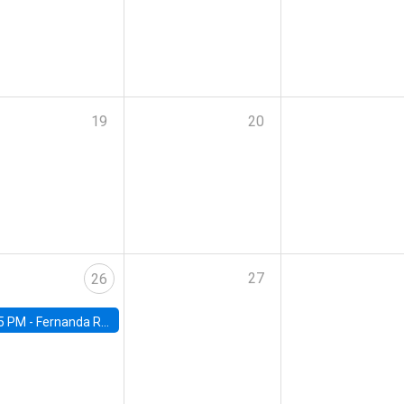
19
20
27
26
5 PM -
Fernanda Rojas Ampuero, University of Wisconsin-Madison