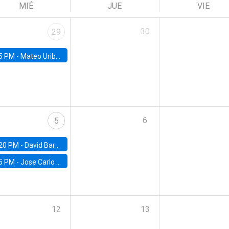
MIÉ
JUE
VIE
30
29
5 PM -
Mateo Uribe-Castro, Universidad de los Andes (Colombia)
6
5
20 PM -
David Bardey, Universidad de los Andes - CEDE
5 PM -
Jose Carlo Bermudez, UC (ME) & World Bank
12
13