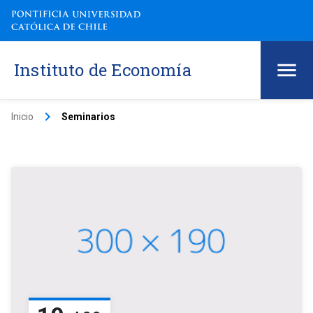
Instituto de Economía
keyboard_arrow_right
Inicio
Seminarios