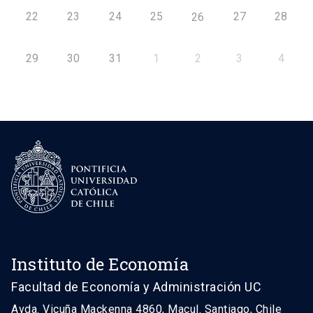
22
23
24
25
27
28
26
29
30
31
1
2
3
4
Instituto de Economía
Facultad de Economía y Administración UC
Avda. Vicuña Mackenna 4860, Macul. Santiago, Chile