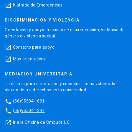
launch
Ir al sitio de Emergencias
DISCRIMINACIÓN Y VIOLENCIA
Orientación y apoyo en casos de discriminación, violencia de
género o violencia sexual.
launch
Contacto para apoyo
launch
Más orientación
MEDIACIÓN UNIVERSITARIA
Teléfonos para orientación y consejo si se ha vulnerado
alguno de tus derechos en la universidad.
phone
(56)95504 1691
phone
(56)95504 1247
launch
Ir a la Oficina de Ombuds UC