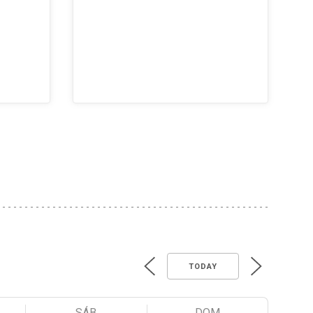
TODAY
SÁB
DOM