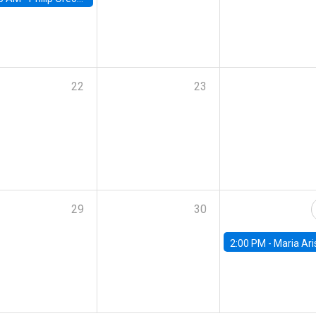
22
23
29
30
2:00 PM -
Maria Aristizabal-Ramirez, FED