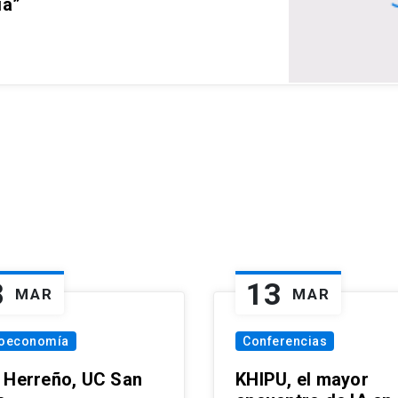
ia”
8
13
MAR
MAR
oeconomía
Conferencias
 Herreño, UC San
KHIPU, el mayor