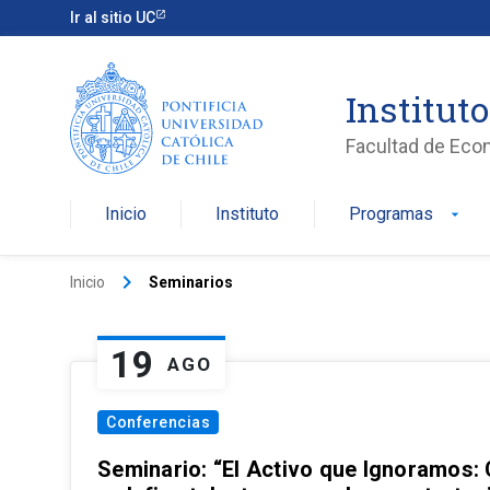
Ir al sitio UC
Institut
Facultad de Eco
Inicio
Instituto
Programas
arrow_drop_down
keyboard_arrow_right
Inicio
Seminarios
19
AGO
Conferencias
Seminario: “El Activo que Ignoramos: