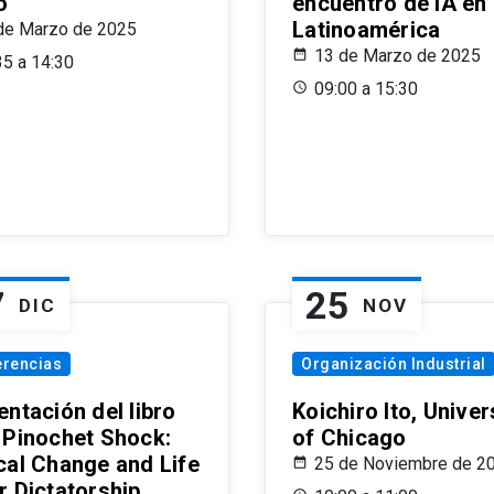
o
encuentro de IA en
Latinoamérica
de Marzo de 2025
13 de Marzo de 2025
35 a 14:30
09:00 a 15:30
7
25
DIC
NOV
erencias
Organización Industrial
ntación del libro
Koichiro Ito, Univer
 Pinochet Shock:
of Chicago
cal Change and Life
25 de Noviembre de 2
r Dictatorship