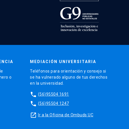
ENCIA
MEDIACIÓN UNIVERSITARIA
de
Teléfonos para orientación y consejo si
énero o
se ha vulnerado alguno de tus derechos
en la universidad.
phone
(56)95504 1691
phone
(56)95504 1247
launch
Ir a la Oficina de Ombuds UC