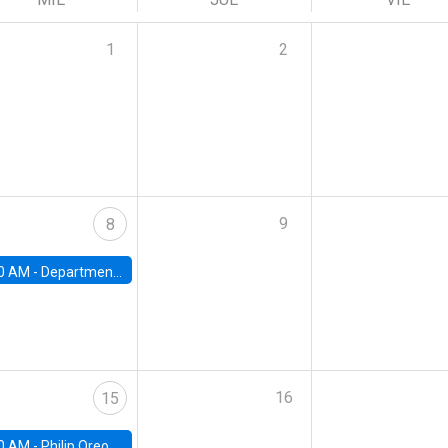
1
2
9
8
0 AM -
Department Seminar: James Robinson
16
15
0 AM -
Philip Oreopolous, University of Toronto