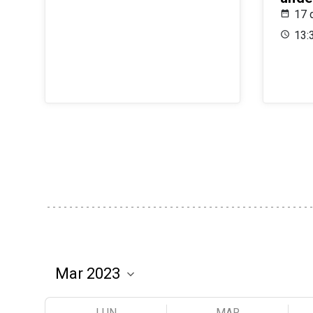
17 
13:
LUN
MAR