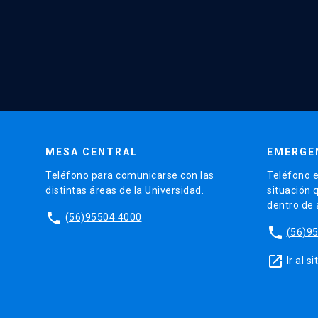
MESA CENTRAL
EMERGE
Teléfono para comunicarse con las
Teléfono e
distintas áreas de la Universidad.
situación 
dentro de
phone
(56)95504 4000
phone
(56)9
launch
Ir al 