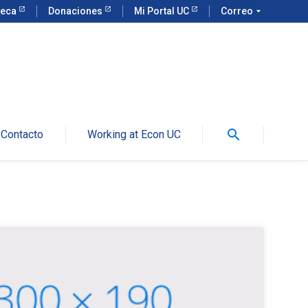
teca
Donaciones
Mi Portal UC
Correo
arrow_drop_down
search
Contacto
Working at Econ UC