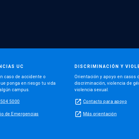
NCIAS UC
DISCRIMINACIÓN Y VIOL
n caso de accidente o
Orientación y apoyo en casos 
que ponga en riesgo tu vida
discriminación, violencia de g
 algún campus.
violencia sexual.
launch
5504 5000
Contacto para apoyo
launch
sitio de Emergencias
Más orientación