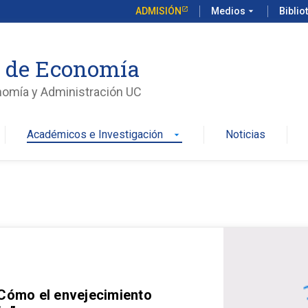
ADMISIÓN
Medios
arrow_drop_down
Biblio
o de Economía
nomía y Administración UC
Académicos e Investigación
Noticias
arrow_drop_down
 Cómo el envejecimiento