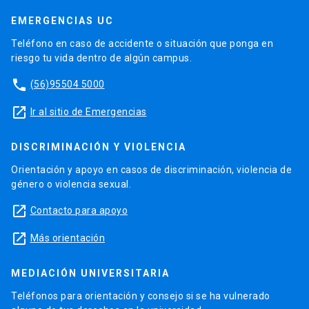
EMERGENCIAS UC
Teléfono en caso de accidente o situación que ponga en
riesgo tu vida dentro de algún campus.
phone
(56)95504 5000
launch
Ir al sitio de Emergencias
DISCRIMINACIÓN Y VIOLENCIA
Orientación y apoyo en casos de discriminación, violencia de
género o violencia sexual.
launch
Contacto para apoyo
launch
Más orientación
MEDIACIÓN UNIVERSITARIA
Teléfonos para orientación y consejo si se ha vulnerado