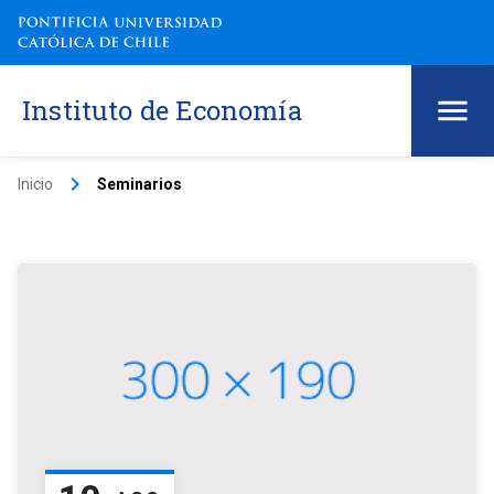
Instituto de Economía
keyboard_arrow_right
Inicio
Seminarios