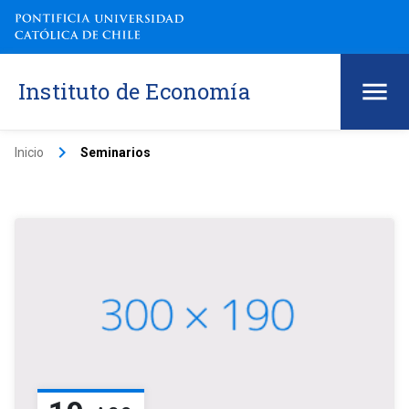
Instituto de Economía
keyboard_arrow_right
Inicio
Seminarios