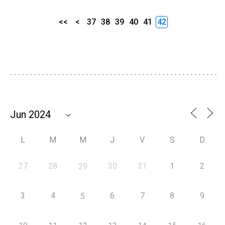
<<
<
37
38
39
40
41
42
L
M
M
J
V
S
D
27
28
30
31
1
2
29
3
4
6
7
8
9
5