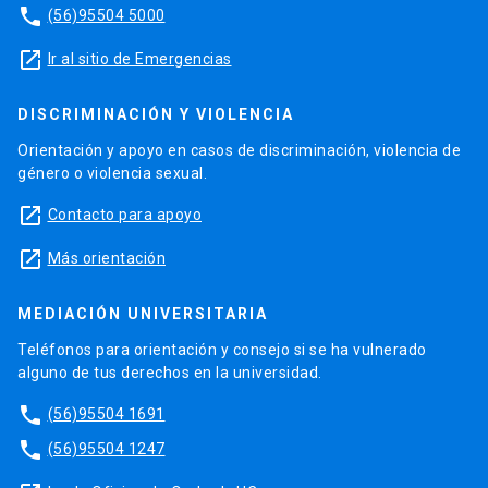
phone
(56)95504 5000
launch
Ir al sitio de Emergencias
DISCRIMINACIÓN Y VIOLENCIA
Orientación y apoyo en casos de discriminación, violencia de
género o violencia sexual.
launch
Contacto para apoyo
launch
Más orientación
MEDIACIÓN UNIVERSITARIA
Teléfonos para orientación y consejo si se ha vulnerado
alguno de tus derechos en la universidad.
phone
(56)95504 1691
phone
(56)95504 1247