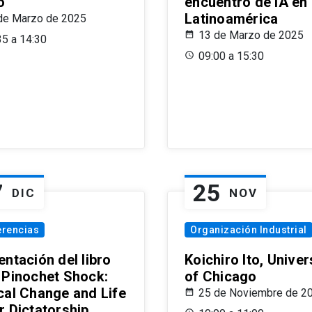
o
encuentro de IA en
Latinoamérica
de Marzo de 2025
13 de Marzo de 2025
35 a 14:30
09:00 a 15:30
7
25
DIC
NOV
erencias
Organización Industrial
ntación del libro
Koichiro Ito, Univer
 Pinochet Shock:
of Chicago
cal Change and Life
25 de Noviembre de 2
r Dictatorship