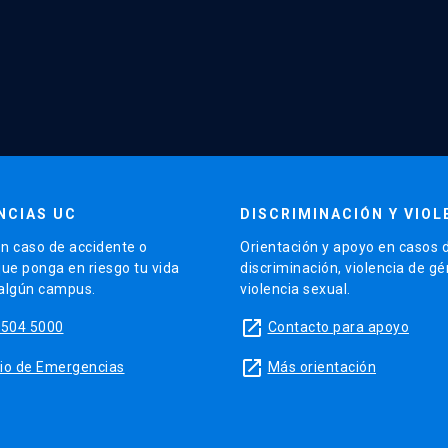
NCIAS UC
DISCRIMINACIÓN Y VIOL
n caso de accidente o
Orientación y apoyo en casos 
que ponga en riesgo tu vida
discriminación, violencia de g
 algún campus.
violencia sexual.
launch
5504 5000
Contacto para apoyo
launch
sitio de Emergencias
Más orientación