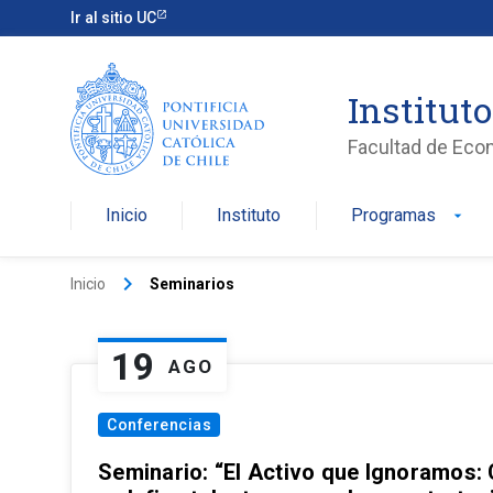
Ir al sitio UC
Institut
Facultad de Eco
Inicio
Instituto
Programas
arrow_drop_down
keyboard_arrow_right
Inicio
Seminarios
19
AGO
Conferencias
Seminario: “El Activo que Ignoramos: