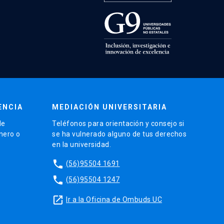
ENCIA
MEDIACIÓN UNIVERSITARIA
de
Teléfonos para orientación y consejo si
énero o
se ha vulnerado alguno de tus derechos
en la universidad.
phone
(56)95504 1691
phone
(56)95504 1247
launch
Ir a la Oficina de Ombuds UC