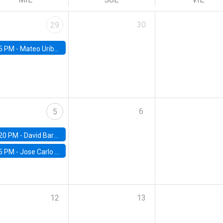
30
29
5 PM -
Mateo Uribe-Castro, Universidad de los Andes (Colombia)
6
5
20 PM -
David Bardey, Universidad de los Andes - CEDE
5 PM -
Jose Carlo Bermudez, UC (ME) & World Bank
12
13