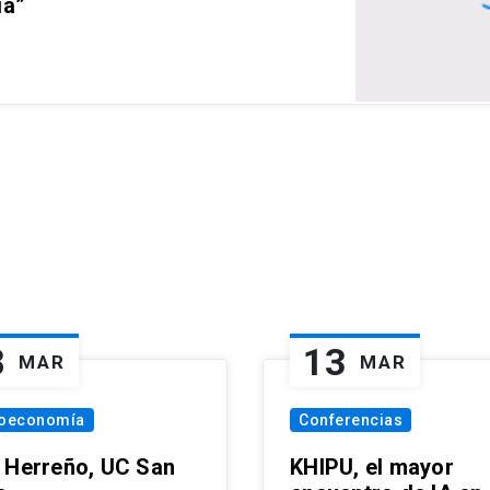
ia”
8
13
MAR
MAR
oeconomía
Conferencias
 Herreño, UC San
KHIPU, el mayor