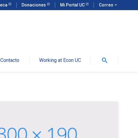
teca
Donaciones
Mi Portal UC
Correo
arrow_drop_down
search
Contacto
Working at Econ UC