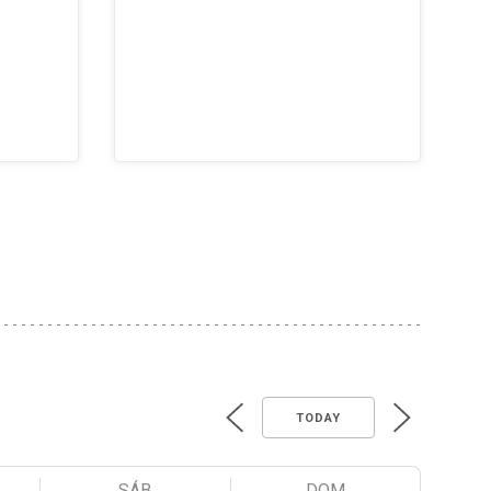
TODAY
SÁB
DOM