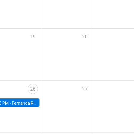
19
20
27
26
5 PM -
Fernanda Rojas Ampuero, University of Wisconsin-Madison