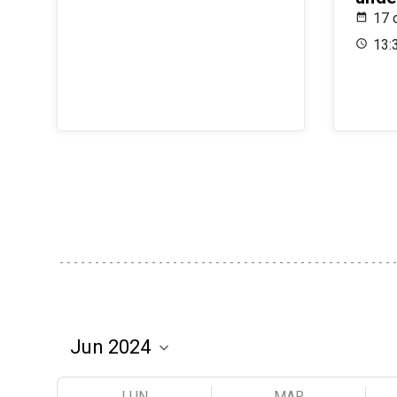
17 
13:
LUN
MAR