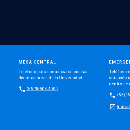
MESA CENTRAL
EMERGE
Teléfono para comunicarse con las
Teléfono e
distintas áreas de la Universidad.
situación 
dentro de
phone
(56)95504 4000
phone
(56)9
launch
Ir al 