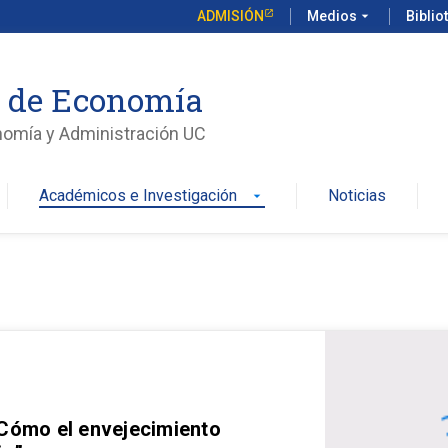
ADMISIÓN
Medios
arrow_drop_down
Biblio
o de Economía
nomía y Administración UC
Académicos e Investigación
Noticias
arrow_drop_down
 Cómo el envejecimiento