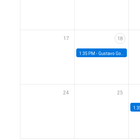
17
18
1:35 PM -
Gustavo González, Banco Central de Chile
24
25
1:3