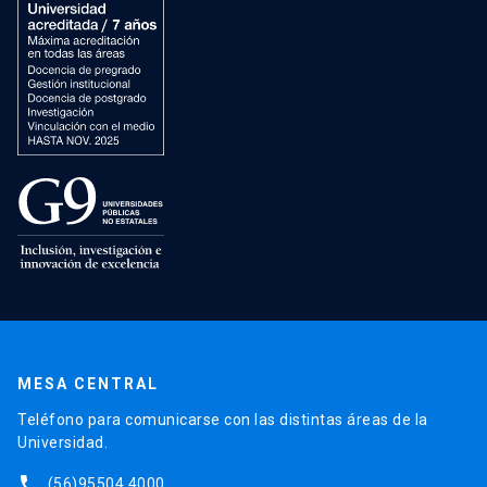
MESA CENTRAL
Teléfono para comunicarse con las distintas áreas de la
Universidad.
phone
(56)95504 4000