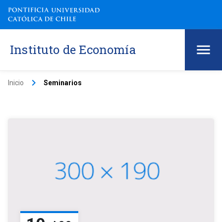
Instituto de Economía
keyboard_arrow_right
Inicio
Seminarios