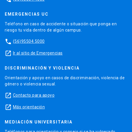
EMERGENCIAS UC
Teléfono en caso de accidente o situación que ponga en
riesgo tu vida dentro de algún campus.
phone
(56)95504 5000
launch
Ir al sitio de Emergencias
DISCRIMINACIÓN Y VIOLENCIA
Orientación y apoyo en casos de discriminación, violencia de
género o violencia sexual.
launch
Contacto para apoyo
launch
Más orientación
MEDIACIÓN UNIVERSITARIA
Teléfonos para orientación y consejo si se ha vulnerado