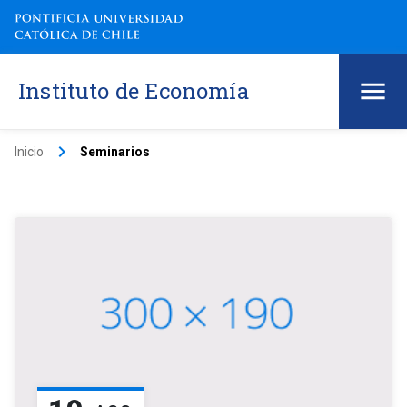
Instituto de Economía
keyboard_arrow_right
Inicio
Seminarios