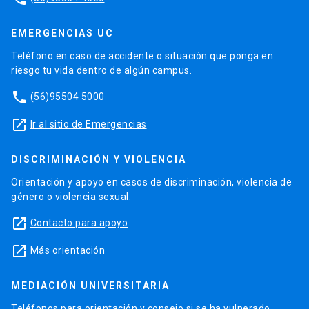
EMERGENCIAS UC
Teléfono en caso de accidente o situación que ponga en
riesgo tu vida dentro de algún campus.
phone
(56)95504 5000
launch
Ir al sitio de Emergencias
DISCRIMINACIÓN Y VIOLENCIA
Orientación y apoyo en casos de discriminación, violencia de
género o violencia sexual.
launch
Contacto para apoyo
launch
Más orientación
MEDIACIÓN UNIVERSITARIA
Teléfonos para orientación y consejo si se ha vulnerado