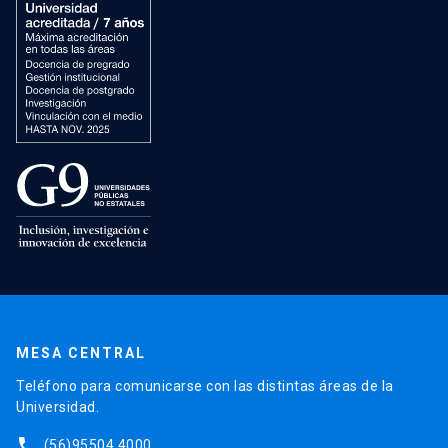
MESA CENTRAL
Teléfono para comunicarse con las distintas áreas de la
Universidad.
phone
(56)95504 4000