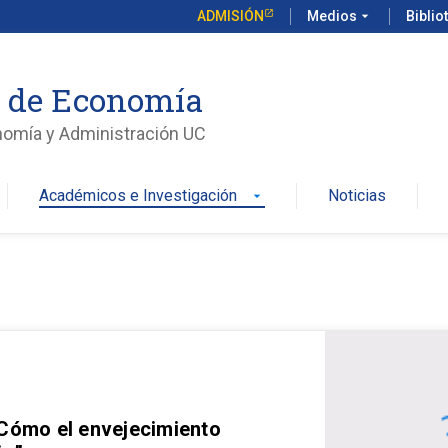
ADMISIÓN
Medios
arrow_drop_down
Biblio
o de Economía
nomía y Administración UC
Académicos e Investigación
Noticias
arrow_drop_down
 Cómo el envejecimiento