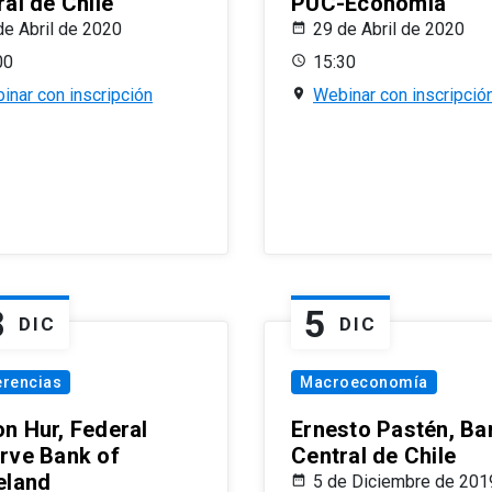
al de Chile
PUC-Economía
de Abril de 2020
29 de Abril de 2020
00
15:30
inar con inscripción
Webinar con inscripció
8
5
DIC
DIC
erencias
Macroeconomía
n Hur, Federal
Ernesto Pastén, Ba
rve Bank of
Central de Chile
eland
5 de Diciembre de 201