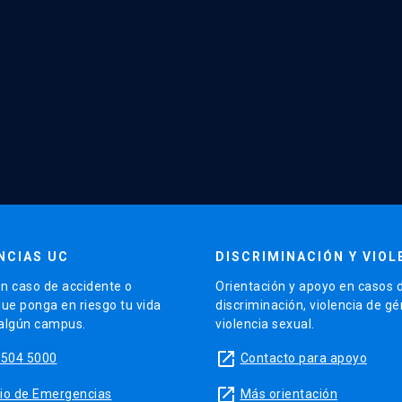
NCIAS UC
DISCRIMINACIÓN Y VIOL
n caso de accidente o
Orientación y apoyo en casos 
que ponga en riesgo tu vida
discriminación, violencia de g
 algún campus.
violencia sexual.
launch
5504 5000
Contacto para apoyo
launch
sitio de Emergencias
Más orientación