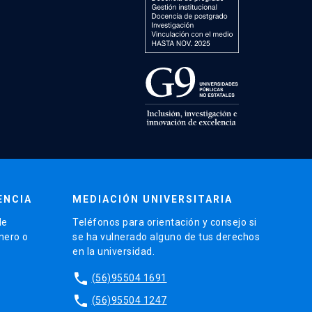
ENCIA
MEDIACIÓN UNIVERSITARIA
de
Teléfonos para orientación y consejo si
énero o
se ha vulnerado alguno de tus derechos
en la universidad.
phone
(56)95504 1691
phone
(56)95504 1247