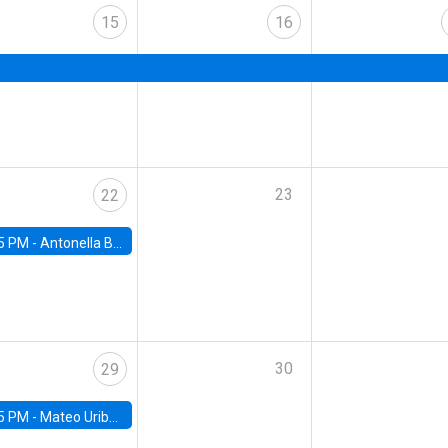
15
16
23
22
5 PM -
Antonella Bancalari, Institute for Fiscal Studies (IFS) and Research Associate at University College London (UCL)
30
29
5 PM -
Mateo Uribe-Castro, Universidad de los Andes (Colombia)