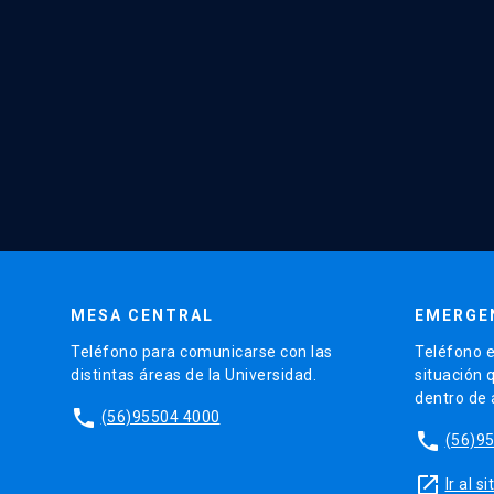
MESA CENTRAL
EMERGE
Teléfono para comunicarse con las
Teléfono e
distintas áreas de la Universidad.
situación 
dentro de
phone
(56)95504 4000
phone
(56)9
launch
Ir al 