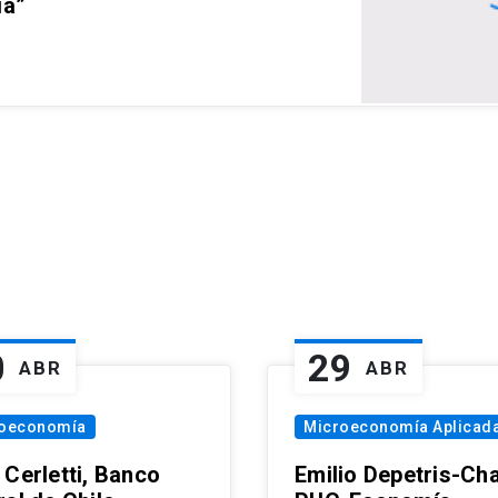
ia”
0
29
ABR
ABR
oeconomía
Microeconomía Aplicad
 Cerletti, Banco
Emilio Depetris-Cha