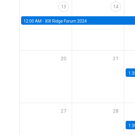
13
14
12:00 AM -
XIX Ridge Forum 2024
20
21
1:3
27
28
1:3