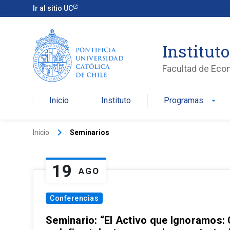
Ir al sitio UC
Institut
Facultad de Eco
Inicio
Instituto
Programas
arrow_drop_down
keyboard_arrow_right
Inicio
Seminarios
19
AGO
Conferencias
Seminario: “El Activo que Ignoramos: