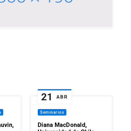
21
ABR
a
Seminarios
uvin,
Diana MacDonald,