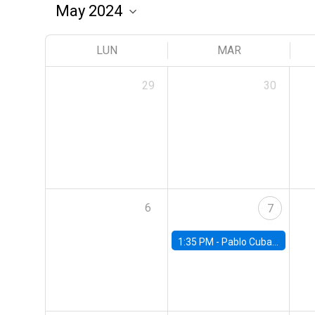
LUN
MAR
29
30
6
7
1:35 PM -
Pablo Cuba, FED Board