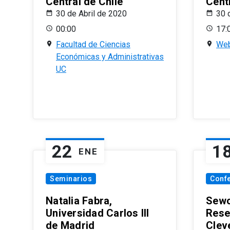
Central de Chile
Centr
30 de Abril de 2020
30 
00:00
17:
Facultad de Ciencias
Web
Económicas y Administrativas
UC
22
1
ENE
Seminarios
Conf
Natalia Fabra,
Sewo
Universidad Carlos III
Rese
de Madrid
Clev