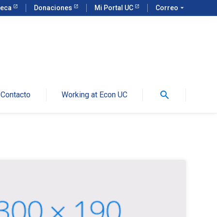
teca
Donaciones
Mi Portal UC
Correo
arrow_drop_down
search
Contacto
Working at Econ UC