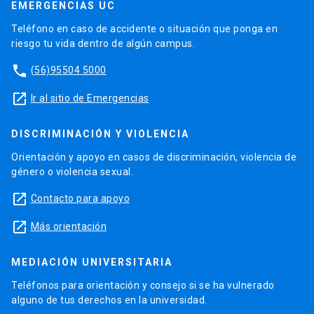
EMERGENCIAS UC
Teléfono en caso de accidente o situación que ponga en
riesgo tu vida dentro de algún campus.
phone
(56)95504 5000
launch
Ir al sitio de Emergencias
DISCRIMINACIÓN Y VIOLENCIA
Orientación y apoyo en casos de discriminación, violencia de
género o violencia sexual.
launch
Contacto para apoyo
launch
Más orientación
MEDIACIÓN UNIVERSITARIA
Teléfonos para orientación y consejo si se ha vulnerado
alguno de tus derechos en la universidad.