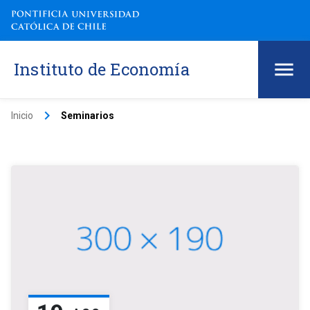
Instituto de Economía
keyboard_arrow_right
Inicio
Seminarios