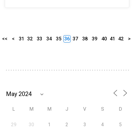
<<
<
31
32
33
34
35
36
37
38
39
40
41
42
>
L
M
M
J
V
S
D
29
30
1
2
3
4
5