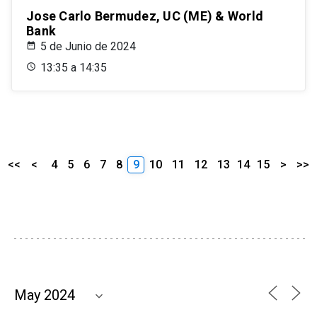
Jose Carlo Bermudez, UC (ME) & World
Bank
5 de Junio de 2024
13:35 a 14:35
<<
<
4
5
6
7
8
9
10
11
12
13
14
15
>
>>