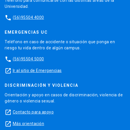
Teléfono para comunicarse con las distintas áreas de la
Universidad.
phone
(56)95504 4000
EMERGENCIAS UC
Teléfono en caso de accidente o situación que ponga en
riesgo tu vida dentro de algún campus.
phone
(56)95504 5000
launch
Ir al sitio de Emergencias
DISCRIMINACIÓN Y VIOLENCIA
Orientación y apoyo en casos de discriminación, violencia de
género o violencia sexual.
launch
Contacto para apoyo
launch
Más orientación