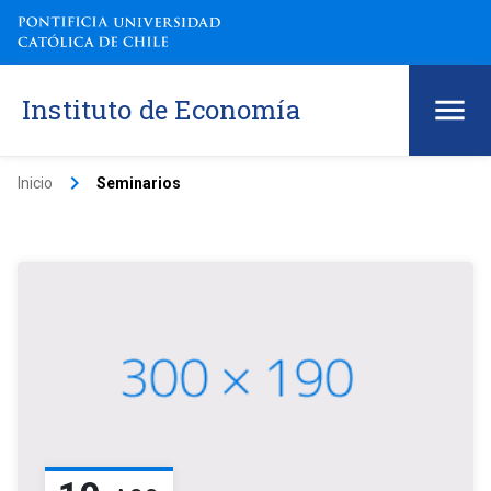
Instituto de Economía
keyboard_arrow_right
Inicio
Seminarios