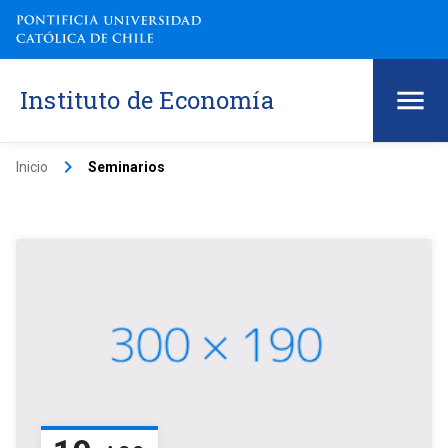
Instituto de Economía
keyboard_arrow_right
Inicio
Seminarios