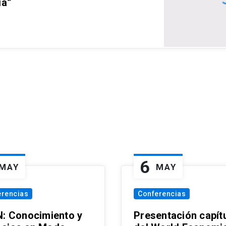
ia”
6
MAY
MAY
erencias
Conferencias
N: Conocimiento y
Presentación capít