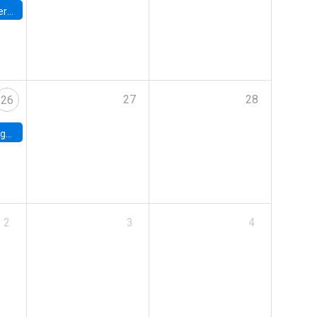
umbia
27
28
26
uke
2
3
4