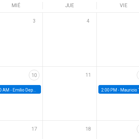
MIÉ
JUE
VIE
3
4
11
10
0 AM -
Emilio Depetris-Chauvín, Universidad Católica
2:00 PM -
Mauricio Tejada,
17
18