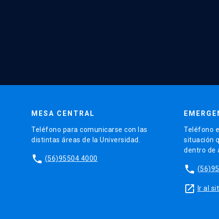
MESA CENTRAL
EMERGE
Teléfono para comunicarse con las
Teléfono e
distintas áreas de la Universidad.
situación 
dentro de
phone
(56)95504 4000
phone
(56)9
launch
Ir al 