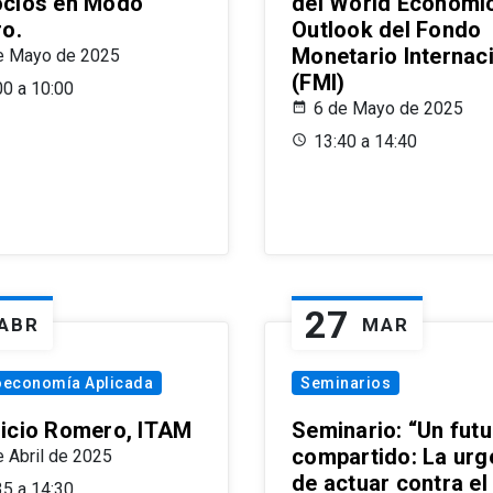
cios en Modo
del World Economi
ro.
Outlook del Fondo
Monetario Internac
e Mayo de 2025
(FMI)
00 a 10:00
6 de Mayo de 2025
13:40 a 14:40
27
ABR
MAR
oeconomía Aplicada
Seminarios
icio Romero, ITAM
Seminario: “Un futu
compartido: La urg
e Abril de 2025
de actuar contra el
35 a 14:30