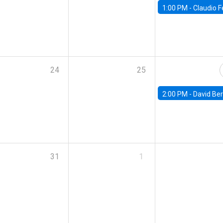
1:00 PM -
Claudio Ferraz, British Col
24
25
2:00 PM -
David Berger, D
31
1