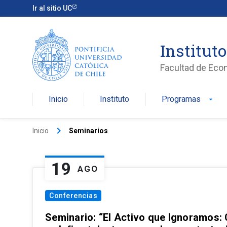
Ir al sitio UC
Institut
Facultad de Eco
Inicio
Instituto
Programas
arrow_drop_down
keyboard_arrow_right
Inicio
Seminarios
19
AGO
Conferencias
Seminario: “El Activo que Ignoramos: