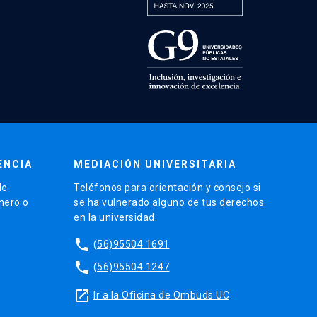
ENCIA
MEDIACIÓN UNIVERSITARIA
de
Teléfonos para orientación y consejo si
énero o
se ha vulnerado alguno de tus derechos
en la universidad.
phone
(56)95504 1691
phone
(56)95504 1247
launch
Ir a la Oficina de Ombuds UC