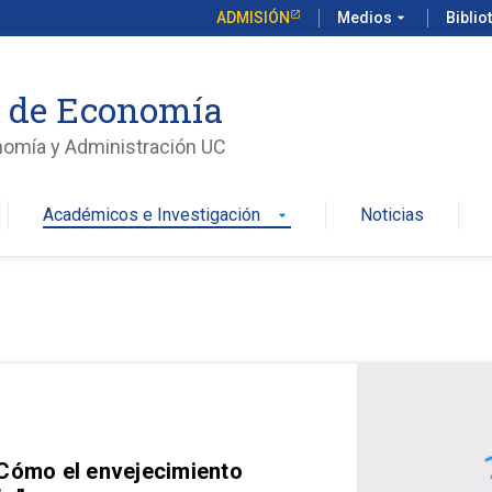
ADMISIÓN
Medios
arrow_drop_down
Biblio
o de Economía
nomía y Administración UC
Académicos e Investigación
Noticias
arrow_drop_down
 Cómo el envejecimiento