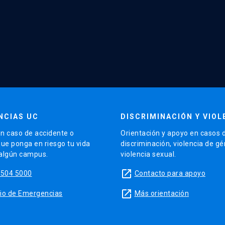
NCIAS UC
DISCRIMINACIÓN Y VIOL
n caso de accidente o
Orientación y apoyo en casos 
que ponga en riesgo tu vida
discriminación, violencia de g
 algún campus.
violencia sexual.
launch
5504 5000
Contacto para apoyo
launch
sitio de Emergencias
Más orientación