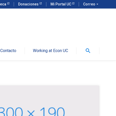
teca
Donaciones
Mi Portal UC
Correo
arrow_drop_down
search
Contacto
Working at Econ UC