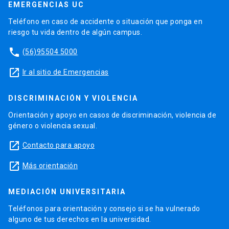
EMERGENCIAS UC
Teléfono en caso de accidente o situación que ponga en
riesgo tu vida dentro de algún campus.
phone
(56)95504 5000
launch
Ir al sitio de Emergencias
DISCRIMINACIÓN Y VIOLENCIA
Orientación y apoyo en casos de discriminación, violencia de
género o violencia sexual.
launch
Contacto para apoyo
launch
Más orientación
MEDIACIÓN UNIVERSITARIA
Teléfonos para orientación y consejo si se ha vulnerado
alguno de tus derechos en la universidad.