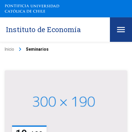
Instituto de Economía
keyboard_arrow_right
Inicio
Seminarios