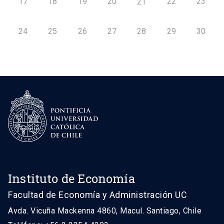
17
18
19
20
22
23
21
24
25
26
27
28
29
30
Instituto de Economía
Facultad de Economía y Administración UC
Avda. Vicuña Mackenna 4860, Macul. Santiago, Chile