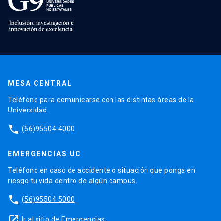
MESA CENTRAL
Teléfono para comunicarse con las distintas áreas de la
Universidad.
phone
(56)95504 4000
EMERGENCIAS UC
Teléfono en caso de accidente o situación que ponga en
riesgo tu vida dentro de algún campus.
phone
(56)95504 5000
launch
Ir al sitio de Emergencias