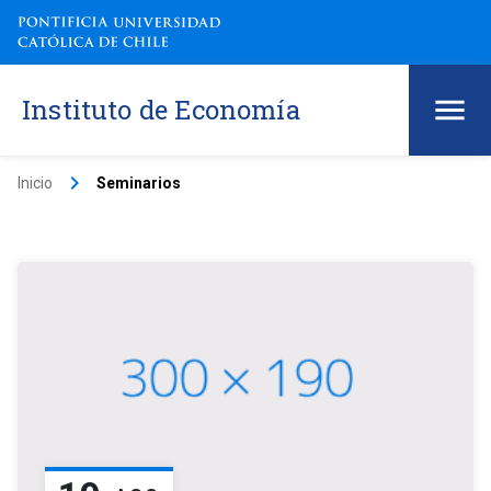
Instituto de Economía
keyboard_arrow_right
Inicio
Seminarios