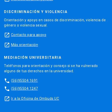
DISCRIMINACIÓN Y VIOLENCIA
Orientación y apoyo en casos de discriminación, violencia de
género o violencia sexual.
launch
Contacto para apoyo
launch
Más orientación
MEDIACIÓN UNIVERSITARIA
Teléfonos para orientación y consejo si se ha vulnerado
alguno de tus derechos en la universidad.
phone
(56)95504 1691
phone
(56)95504 1247
launch
Ir a la Oficina de Ombuds UC