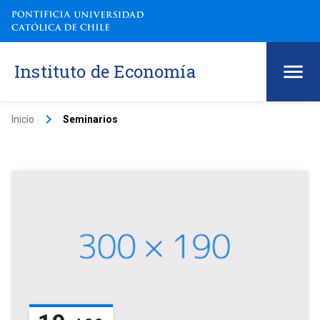
Instituto de Economía
keyboard_arrow_right
Inicio
Seminarios