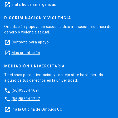
launch
Ir al sitio de Emergencias
DISCRIMINACIÓN Y VIOLENCIA
Orientación y apoyo en casos de discriminación, violencia de
género o violencia sexual.
launch
Contacto para apoyo
launch
Más orientación
MEDIACIÓN UNIVERSITARIA
Teléfonos para orientación y consejo si se ha vulnerado
alguno de tus derechos en la universidad.
phone
(56)95504 1691
phone
(56)95504 1247
launch
Ir a la Oficina de Ombuds UC