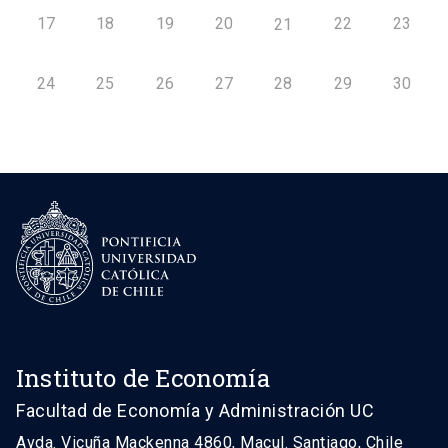
17
18
19
20
22
23
21
24
25
26
27
28
29
30
Instituto de Economía
Facultad de Economía y Administración UC
Avda. Vicuña Mackenna 4860, Macul. Santiago, Chile