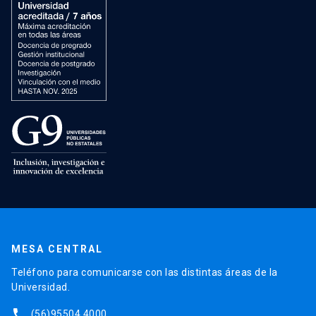
MESA CENTRAL
Teléfono para comunicarse con las distintas áreas de la
Universidad.
phone
(56)95504 4000