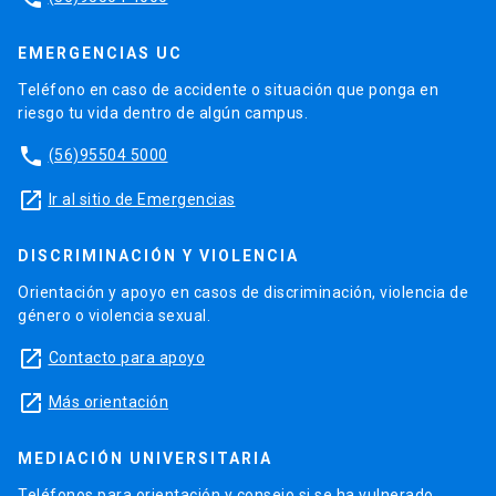
EMERGENCIAS UC
Teléfono en caso de accidente o situación que ponga en
riesgo tu vida dentro de algún campus.
phone
(56)95504 5000
launch
Ir al sitio de Emergencias
DISCRIMINACIÓN Y VIOLENCIA
Orientación y apoyo en casos de discriminación, violencia de
género o violencia sexual.
launch
Contacto para apoyo
launch
Más orientación
MEDIACIÓN UNIVERSITARIA
Teléfonos para orientación y consejo si se ha vulnerado