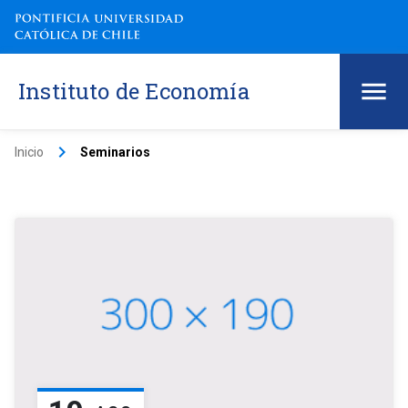
Instituto de Economía
keyboard_arrow_right
Inicio
Seminarios