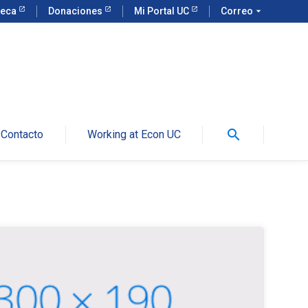
teca
Donaciones
Mi Portal UC
Correo
arrow_drop_down
search
Contacto
Working at Econ UC