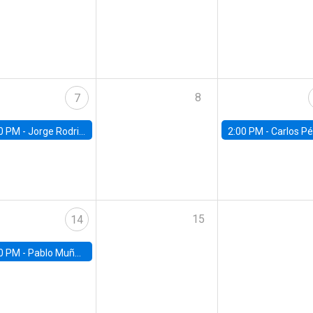
8
7
0 PM -
Jorge Rodriguez, Universidad de Los Andes
2:00 PM -
Carlos Pérez, Universidad Finis
15
14
0 PM -
Pablo Muñoz, Universidad de Chile