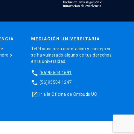
ENCIA
MEDIACIÓN UNIVERSITARIA
de
Teléfonos para orientación y consejo si
énero o
se ha vulnerado alguno de tus derechos
en la universidad.
phone
(56)95504 1691
phone
(56)95504 1247
launch
Ir a la Oficina de Ombuds UC