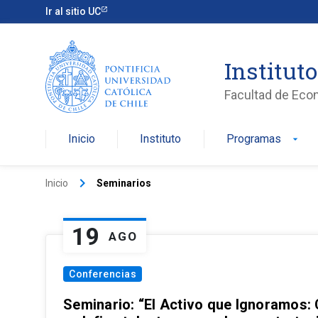
Ir al sitio UC
Institut
Facultad de Eco
Inicio
Instituto
Programas
arrow_drop_down
keyboard_arrow_right
Inicio
Seminarios
19
AGO
Conferencias
Seminario: “El Activo que Ignoramos: