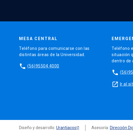
MESA CENTRAL
EMERGE
Teléfono para comunicarse con las
Teléfono e
distintas áreas de la Universidad.
situación 
dentro de
phone
(56)95504 4000
phone
(56)9
launch
Ir al 
Diseño y desarrollo:
Urantiacos
Asesoría:
Dirección Dig