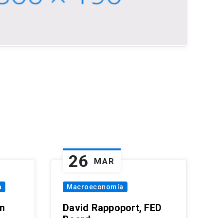
26
MAR
a
Macroeconomía
in
David Rappoport, FED