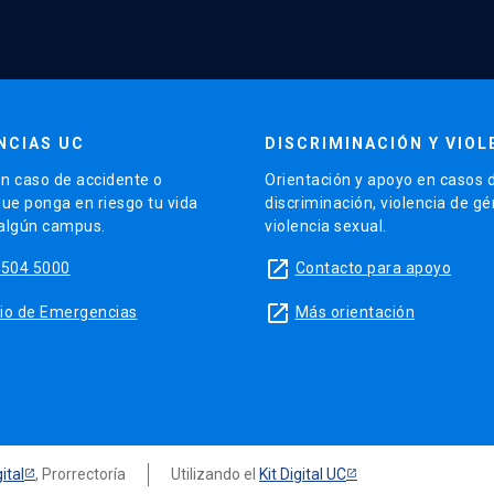
NCIAS UC
DISCRIMINACIÓN Y VIOL
n caso de accidente o
Orientación y apoyo en casos 
que ponga en riesgo tu vida
discriminación, violencia de g
 algún campus.
violencia sexual.
launch
5504 5000
Contacto para apoyo
launch
sitio de Emergencias
Más orientación
ital
, Prorrectoría
Utilizando el
Kit Digital UC