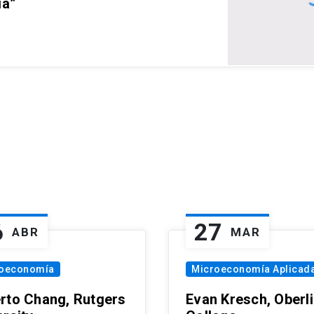
ia”
6
27
ABR
MAR
oeconomía
Microeconomía Aplicad
rto Chang, Rutgers
Evan Kresch, Oberl