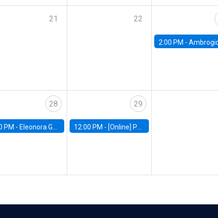
21
22
2:00 PM -
Ambrogio Cesa-Bianchi, Bank of Eng
28
29
0 PM -
Eleonora Guarnieri, Exeter University
12:00 PM -
[Online] Pablo Slutzky, University of Maryland