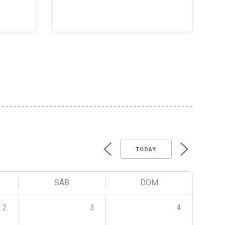
TODAY
SÁB
DOM
2
3
4