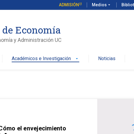
ADMISIÓN
Medios
arrow_drop_down
Biblio
o de Economía
nomía y Administración UC
Académicos e Investigación
Noticias
arrow_drop_down
 Cómo el envejecimiento