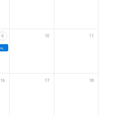
10
11
9
 Terrae
16
17
18