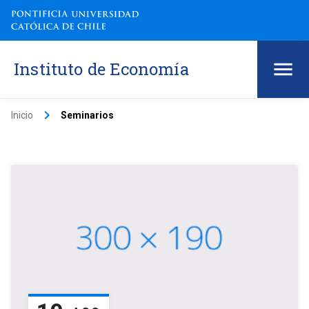
Instituto de Economía
keyboard_arrow_right
Inicio
Seminarios