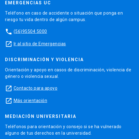
EMERGENCIAS UC
Teléfono en caso de accidente o situación que ponga en
riesgo tu vida dentro de algún campus.
phone
(56)95504 5000
launch
Ir al sitio de Emergencias
DISCRIMINACIÓN Y VIOLENCIA
Orientación y apoyo en casos de discriminación, violencia de
género o violencia sexual.
launch
Contacto para apoyo
launch
Más orientación
MEDIACIÓN UNIVERSITARIA
Teléfonos para orientación y consejo si se ha vulnerado
alguno de tus derechos en la universidad.