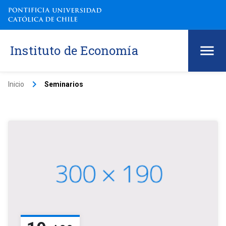
Instituto de Economía
keyboard_arrow_right
Inicio
Seminarios