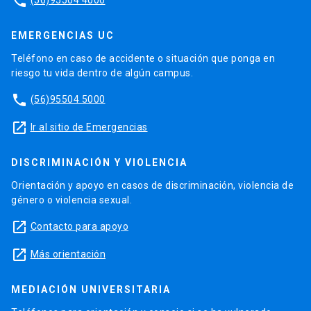
phone
EMERGENCIAS UC
Teléfono en caso de accidente o situación que ponga en
riesgo tu vida dentro de algún campus.
phone
(56)95504 5000
launch
Ir al sitio de Emergencias
DISCRIMINACIÓN Y VIOLENCIA
Orientación y apoyo en casos de discriminación, violencia de
género o violencia sexual.
launch
Contacto para apoyo
launch
Más orientación
MEDIACIÓN UNIVERSITARIA