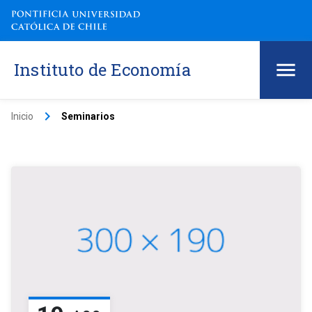
Instituto de Economía
keyboard_arrow_right
Inicio
Seminarios