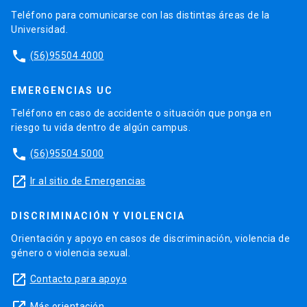
Teléfono para comunicarse con las distintas áreas de la
Universidad.
phone
(56)95504 4000
EMERGENCIAS UC
Teléfono en caso de accidente o situación que ponga en
riesgo tu vida dentro de algún campus.
phone
(56)95504 5000
launch
Ir al sitio de Emergencias
DISCRIMINACIÓN Y VIOLENCIA
Orientación y apoyo en casos de discriminación, violencia de
género o violencia sexual.
launch
Contacto para apoyo
Más orientación