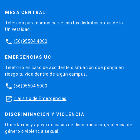
MESA CENTRAL
Teléfono para comunicarse con las distintas áreas de la
Universidad.
phone
(56)95504 4000
EMERGENCIAS UC
Teléfono en caso de accidente o situación que ponga en
riesgo tu vida dentro de algún campus.
phone
(56)95504 5000
launch
Ir al sitio de Emergencias
DISCRIMINACIÓN Y VIOLENCIA
Orientación y apoyo en casos de discriminación, violencia de
género o violencia sexual.