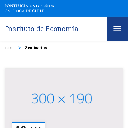
Instituto de Economía
keyboard_arrow_right
Inicio
Seminarios