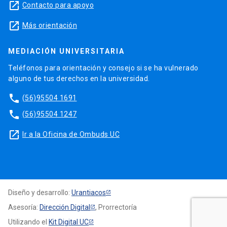
launch
Contacto para apoyo
launch
Más orientación
MEDIACIÓN UNIVERSITARIA
Teléfonos para orientación y consejo si se ha vulnerado
alguno de tus derechos en la universidad.
phone
(56)95504 1691
phone
(56)95504 1247
launch
Ir a la Oficina de Ombuds UC
Diseño y desarrollo:
Urantiacos
Asesoría:
Dirección Digital
, Prorrectoría
Utilizando el
Kit Digital UC