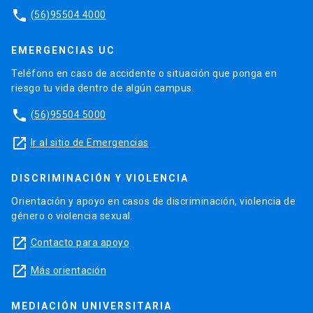
phone
(56)95504 4000
EMERGENCIAS UC
Teléfono en caso de accidente o situación que ponga en
riesgo tu vida dentro de algún campus.
phone
(56)95504 5000
launch
Ir al sitio de Emergencias
DISCRIMINACIÓN Y VIOLENCIA
Orientación y apoyo en casos de discriminación, violencia de
género o violencia sexual.
launch
Contacto para apoyo
launch
Más orientación
MEDIACIÓN UNIVERSITARIA