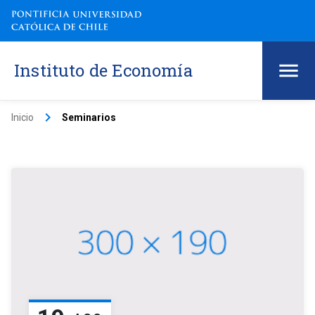
Instituto de Economía
keyboard_arrow_right
Inicio
Seminarios