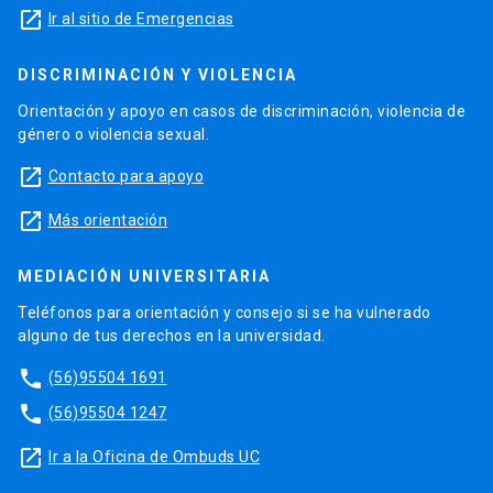
launch
Ir al sitio de Emergencias
DISCRIMINACIÓN Y VIOLENCIA
Orientación y apoyo en casos de discriminación, violencia de
género o violencia sexual.
launch
Contacto para apoyo
launch
Más orientación
MEDIACIÓN UNIVERSITARIA
Teléfonos para orientación y consejo si se ha vulnerado
alguno de tus derechos en la universidad.
phone
(56)95504 1691
phone
(56)95504 1247
launch
Ir a la Oficina de Ombuds UC