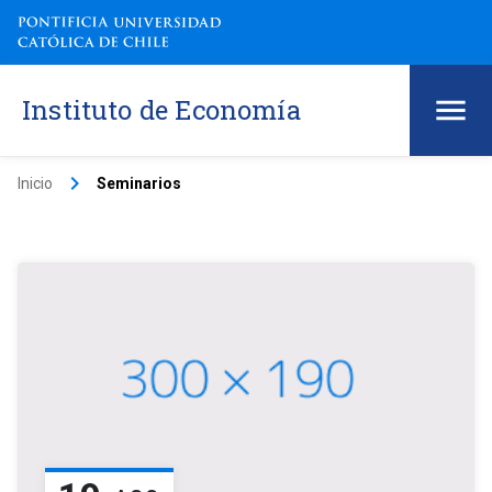
Instituto de Economía
keyboard_arrow_right
Inicio
Seminarios