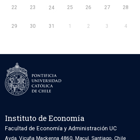
22
23
25
26
27
28
24
29
30
31
1
2
3
4
Instituto de Economía
Facultad de Economía y Administración UC
Avda. Vicuña Mackenna 4860, Macul. Santiago, Chile