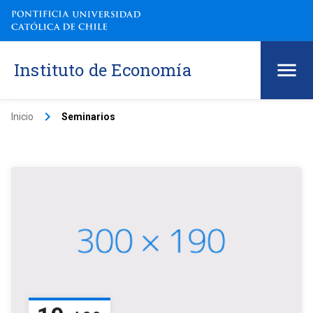
Instituto de Economía
keyboard_arrow_right
Inicio
Seminarios