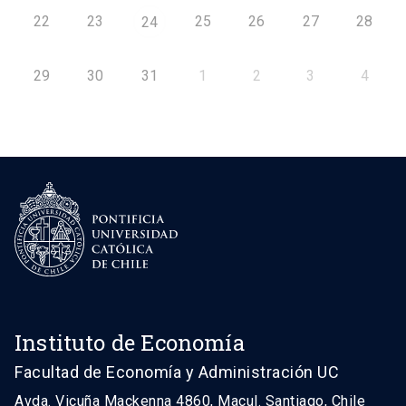
22
23
25
26
27
28
24
29
30
31
1
2
3
4
Instituto de Economía
Facultad de Economía y Administración UC
Avda. Vicuña Mackenna 4860, Macul. Santiago, Chile