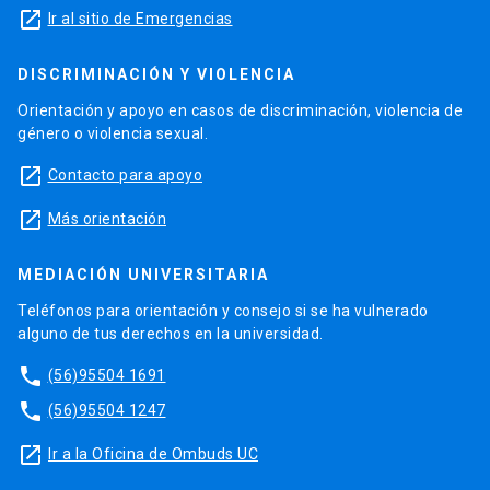
launch
Ir al sitio de Emergencias
DISCRIMINACIÓN Y VIOLENCIA
Orientación y apoyo en casos de discriminación, violencia de
género o violencia sexual.
launch
Contacto para apoyo
launch
Más orientación
MEDIACIÓN UNIVERSITARIA
Teléfonos para orientación y consejo si se ha vulnerado
alguno de tus derechos en la universidad.
phone
(56)95504 1691
phone
(56)95504 1247
launch
Ir a la Oficina de Ombuds UC