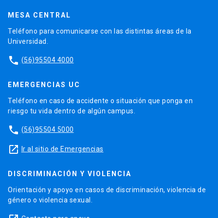
MESA CENTRAL
Teléfono para comunicarse con las distintas áreas de la
Universidad.
phone
(56)95504 4000
EMERGENCIAS UC
Teléfono en caso de accidente o situación que ponga en
riesgo tu vida dentro de algún campus.
phone
(56)95504 5000
launch
Ir al sitio de Emergencias
DISCRIMINACIÓN Y VIOLENCIA
Orientación y apoyo en casos de discriminación, violencia de
género o violencia sexual.