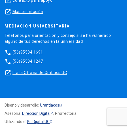
launch
Contacto para apoyo
launch
Más orientación
MEDIACIÓN UNIVERSITARIA
Teléfonos para orientación y consejo si se ha vulnerado
alguno de tus derechos en la universidad.
phone
(56)95504 1691
phone
(56)95504 1247
launch
Ir a la Oficina de Ombuds UC
Diseño y desarrollo:
Urantiacos
Asesoría:
Dirección Digital
, Prorrectoría
Utilizando el
Kit Digital UC