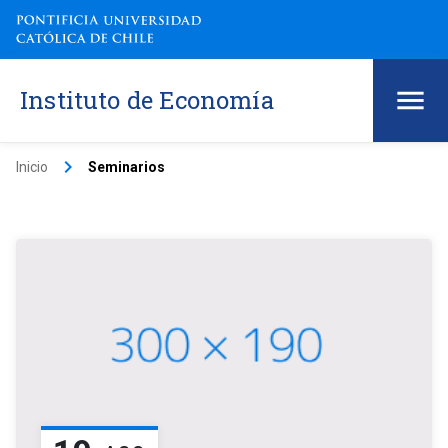
Instituto de Economía
keyboard_arrow_right
Inicio
Seminarios