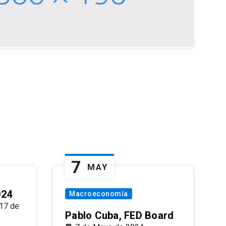
7
MAY
024
Macroeconomía
17 de
Pablo Cuba, FED Board