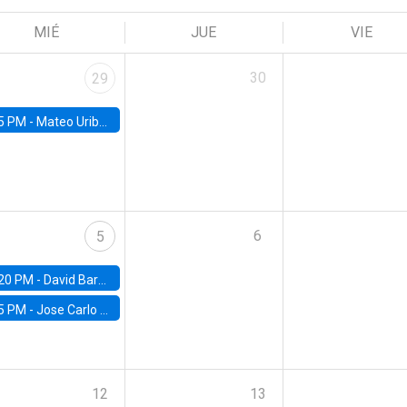
MIÉ
JUE
VIE
30
29
5 PM -
Mateo Uribe-Castro, Universidad de los Andes (Colombia)
6
5
20 PM -
David Bardey, Universidad de los Andes - CEDE
5 PM -
Jose Carlo Bermudez, UC (ME) & World Bank
12
13