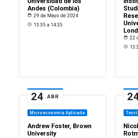
Universidad de los
Insti
Andes (Colombia)
Stud
Rese
29 de Mayo de 2024
Univ
13:35 a 14:35
Lond
22 
13:
24
2
ABR
Microeconomía Aplicada
Teor
Andrew Foster, Brown
Nico
University
Rotm