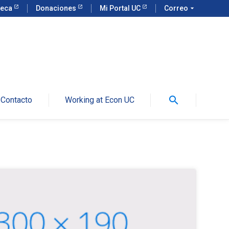
teca
Donaciones
Mi Portal UC
Correo
arrow_drop_down
search
Contacto
Working at Econ UC