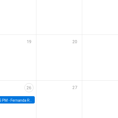
19
20
27
26
5 PM -
Fernanda Rojas Ampuero, University of Wisconsin-Madison