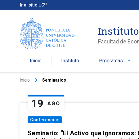
Ir al sitio UC
Institut
Facultad de Eco
Inicio
Instituto
Programas
arrow_drop_down
keyboard_arrow_right
Inicio
Seminarios
19
AGO
Conferencias
Seminario: “El Activo que Ignoramos: