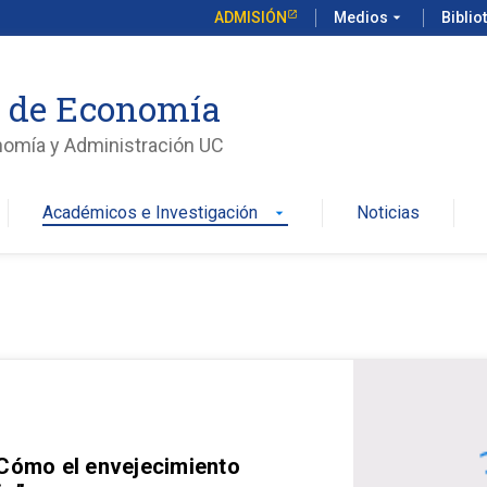
ADMISIÓN
Medios
arrow_drop_down
Biblio
o de Economía
nomía y Administración UC
Académicos e Investigación
Noticias
arrow_drop_down
 Cómo el envejecimiento