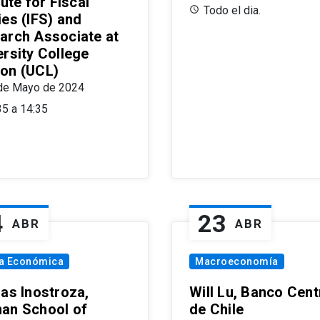
tute for Fiscal
Todo el dia.
ies (IFS) and
arch Associate at
ersity College
on (UCL)
de Mayo de 2024
35 a 14:35
4
23
ABR
ABR
ía Económica
Macroeconomía
las Inostroza,
Will Lu, Banco Cent
an School of
de Chile