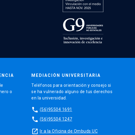
ENCIA
MEDIACIÓN UNIVERSITARIA
de
Teléfonos para orientación y consejo si
énero o
se ha vulnerado alguno de tus derechos
en la universidad.
phone
(56)95504 1691
phone
(56)95504 1247
launch
Ir a la Oficina de Ombuds UC