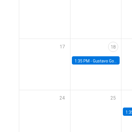
17
18
1:35 PM -
Gustavo González, Banco Central de Chile
24
25
1:3