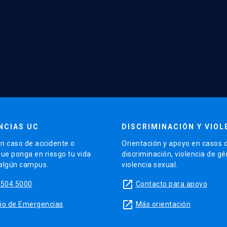
NCIAS UC
DISCRIMINACIÓN Y VIOL
n caso de accidente o
Orientación y apoyo en casos 
que ponga en riesgo tu vida
discriminación, violencia de g
 algún campus.
violencia sexual.
launch
5504 5000
Contacto para apoyo
launch
sitio de Emergencias
Más orientación