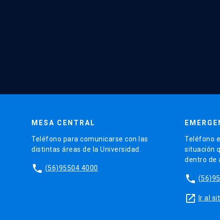
MESA CENTRAL
EMERGE
Teléfono para comunicarse con las
Teléfono e
distintas áreas de la Universidad.
situación 
dentro de
phone
(56)95504 4000
phone
(56)9
launch
Ir al 