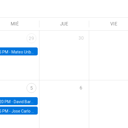
MIÉ
JUE
VIE
30
29
5 PM -
Mateo Uribe-Castro, Universidad de los Andes (Colombia)
6
5
20 PM -
David Bardey, Universidad de los Andes - CEDE
5 PM -
Jose Carlo Bermudez, UC (ME) & World Bank