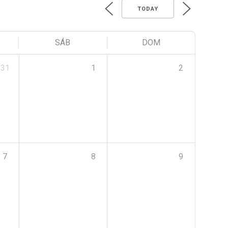
TODAY
SÁB
DOM
31
1
2
7
8
9