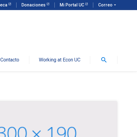
teca
Donaciones
Mi Portal UC
Correo
arrow_drop_down
search
Contacto
Working at Econ UC