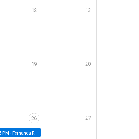
12
13
19
20
27
26
5 PM -
Fernanda Rojas Ampuero, University of Wisconsin-Madison