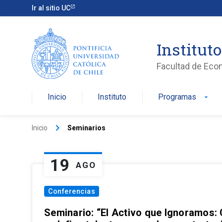
Ir al sitio UC
Institut
Facultad de Eco
Inicio
Instituto
Programas
arrow_drop_down
keyboard_arrow_right
Inicio
Seminarios
19
AGO
Conferencias
Seminario: “El Activo que Ignoramos: