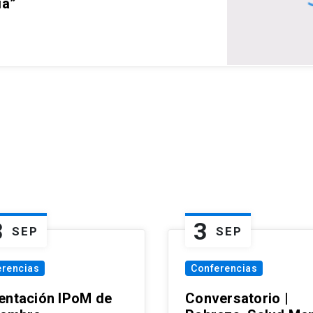
ia”
3
3
SEP
SEP
erencias
Conferencias
entación IPoM de
Conversatorio |