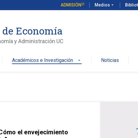
ADMISIÓN
Medios
arrow_drop_down
Biblio
o de Economía
nomía y Administración UC
Académicos e Investigación
Noticias
arrow_drop_down
 Cómo el envejecimiento