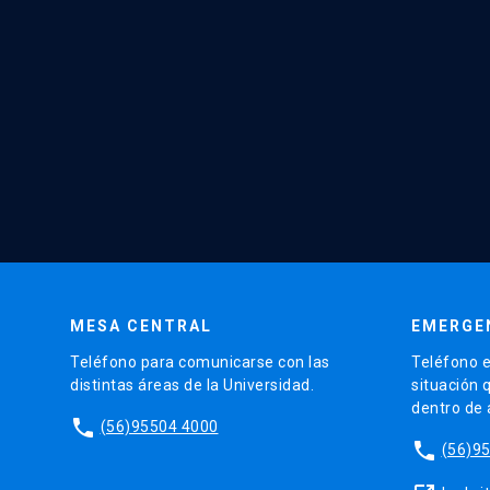
MESA CENTRAL
EMERGE
Teléfono para comunicarse con las
Teléfono e
distintas áreas de la Universidad.
situación 
dentro de
phone
(56)95504 4000
phone
(56)9