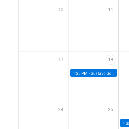
10
11
17
18
1:35 PM -
Gustavo González, Banco Central de Chile
24
25
1:3