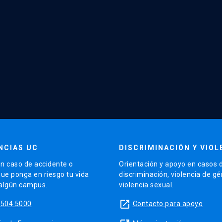
NCIAS UC
DISCRIMINACIÓN Y VIOL
n caso de accidente o
Orientación y apoyo en casos 
que ponga en riesgo tu vida
discriminación, violencia de g
 algún campus.
violencia sexual.
launch
5504 5000
Contacto para apoyo