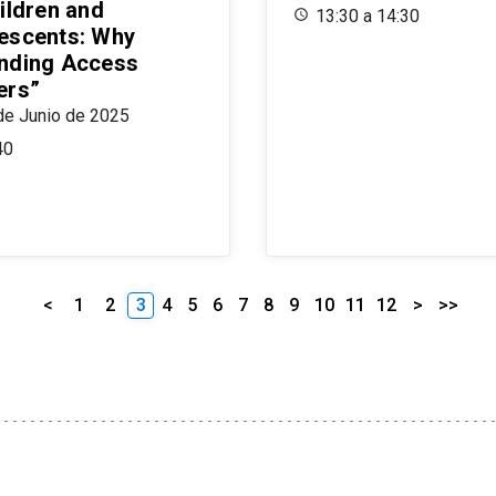
ildren and
13:30 a 14:30
escents: Why
nding Access
ers”
de Junio de 2025
40
<
1
2
3
4
5
6
7
8
9
10
11
12
>
>>