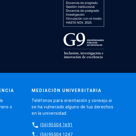
ENCIA
MEDIACIÓN UNIVERSITARIA
de
Teléfonos para orientación y consejo si
énero o
se ha vulnerado alguno de tus derechos
en la universidad.
phone
(56)95504 1691
phone
(56)95504 1247