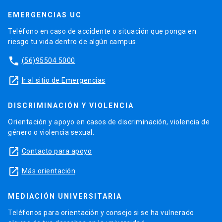
EMERGENCIAS UC
Teléfono en caso de accidente o situación que ponga en
riesgo tu vida dentro de algún campus.
phone
(56)95504 5000
launch
Ir al sitio de Emergencias
DISCRIMINACIÓN Y VIOLENCIA
Orientación y apoyo en casos de discriminación, violencia de
género o violencia sexual.
launch
Contacto para apoyo
launch
Más orientación
MEDIACIÓN UNIVERSITARIA
Teléfonos para orientación y consejo si se ha vulnerado