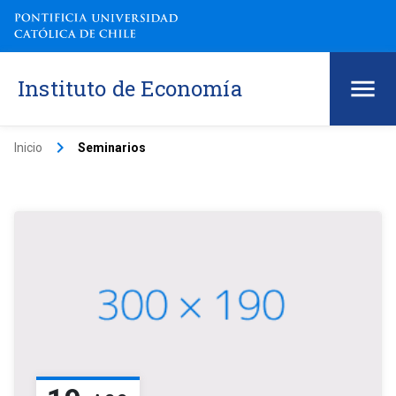
Instituto de Economía
keyboard_arrow_right
Inicio
Seminarios