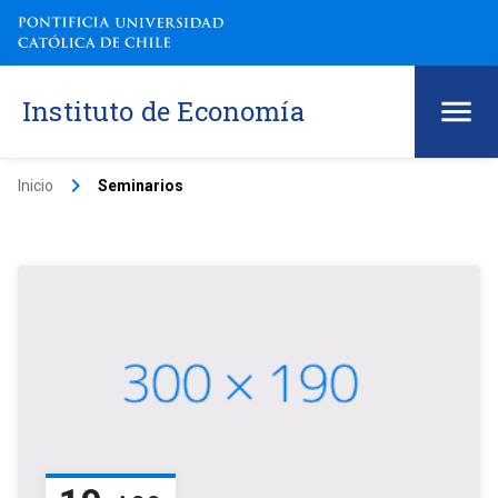
Instituto de Economía
keyboard_arrow_right
Inicio
Seminarios