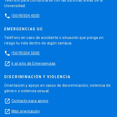
Teléfono para comunicarse con las distintas áreas de la
Universidad.
phone
(56)95504 4000
EMERGENCIAS UC
Teléfono en caso de accidente o situación que ponga en
riesgo tu vida dentro de algún campus.
phone
(56)95504 5000
launch
Ir al sitio de Emergencias
DISCRIMINACIÓN Y VIOLENCIA
Orientación y apoyo en casos de discriminación, violencia de
género o violencia sexual.
launch
Contacto para apoyo
launch
Más orientación