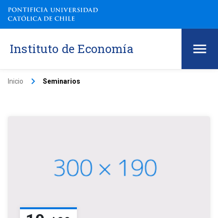
Instituto de Economía
keyboard_arrow_right
Inicio
Seminarios