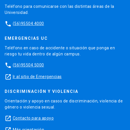
Teléfono para comunicarse con las distintas áreas de la
Universidad.
phone
(56)95504 4000
EMERGENCIAS UC
Teléfono en caso de accidente o situación que ponga en
riesgo tu vida dentro de algún campus.
phone
(56)95504 5000
launch
Ir al sitio de Emergencias
DISCRIMINACIÓN Y VIOLENCIA
Orientación y apoyo en casos de discriminación, violencia de
género o violencia sexual.
launch
Contacto para apoyo
Más orientación