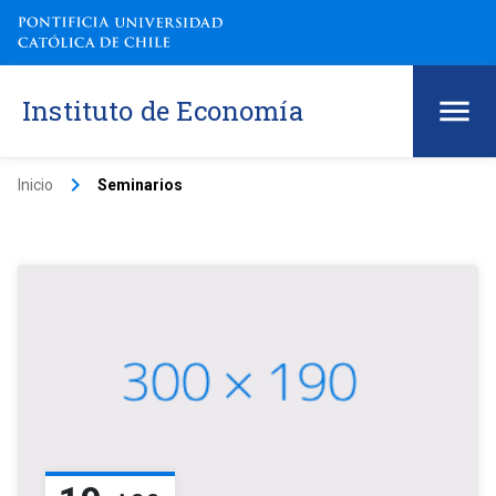
Instituto de Economía
keyboard_arrow_right
Inicio
Seminarios