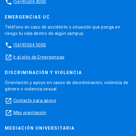
phone
(56)95504 4000
EMERGENCIAS UC
Teléfono en caso de accidente o situación que ponga en
riesgo tu vida dentro de algún campus.
phone
(56)95504 5000
launch
Ir al sitio de Emergencias
DISCRIMINACIÓN Y VIOLENCIA
Orientación y apoyo en casos de discriminación, violencia de
género o violencia sexual.
launch
Contacto para apoyo
launch
Más orientación
MEDIACIÓN UNIVERSITARIA