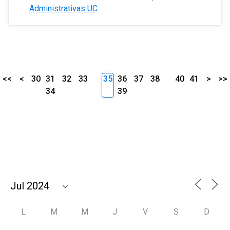
Administrativas UC
<<
<
30
31
32
33
35
36
37
38
40
41
>
>>
34
39
L
M
M
J
V
S
D