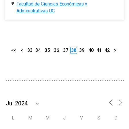
Facultad de Ciencias Económicas y
Administrativas UC
<<
<
33
34
35
36
37
38
39
40
41
42
>
L
M
M
J
V
S
D