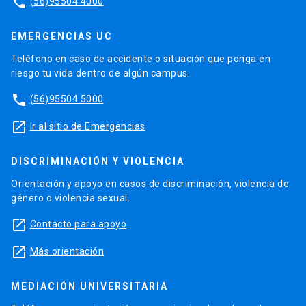
phone
(56)95504 4000
EMERGENCIAS UC
Teléfono en caso de accidente o situación que ponga en
riesgo tu vida dentro de algún campus.
phone
(56)95504 5000
launch
Ir al sitio de Emergencias
DISCRIMINACIÓN Y VIOLENCIA
Orientación y apoyo en casos de discriminación, violencia de
género o violencia sexual.
launch
Contacto para apoyo
launch
Más orientación
MEDIACIÓN UNIVERSITARIA