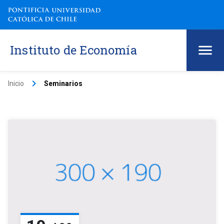
Instituto de Economía
keyboard_arrow_right
Inicio
Seminarios