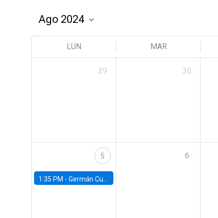
LUN
MAR
29
30
6
5
1:35 PM -
Germán Cubas, University of Houston