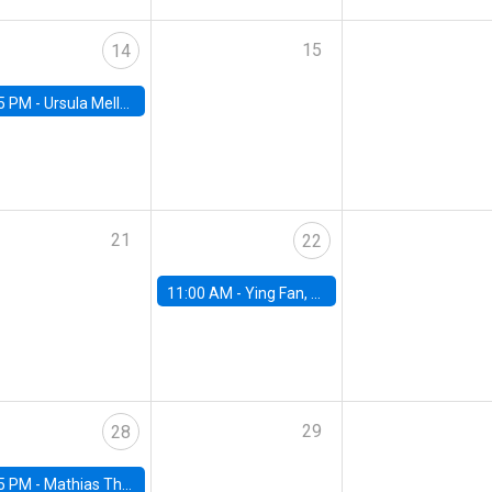
15
14
5 PM -
Ursula Mello, Insper - Institute of Education and Research
21
22
11:00 AM -
Ying Fan, University of Michigan
29
28
5 PM -
Mathias Thoenig, University of Lausanne