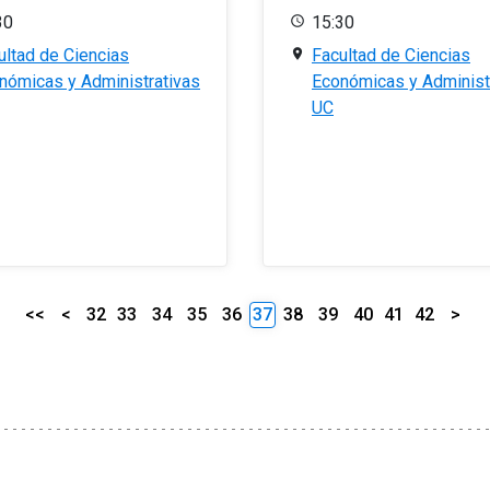
30
15:30
ultad de Ciencias
Facultad de Ciencias
nómicas y Administrativas
Económicas y Administ
UC
<<
<
32
33
34
35
36
37
38
39
40
41
42
>