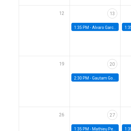
12
13
1:35 PM -
Alvaro Garcia-Marin, Universidad de Los Andes
1:3
19
20
2:30 PM -
Gautam Gowrisankaran, Columbia University
26
27
1:35 PM -
Mathieu Pedemonte, IDB
1:3