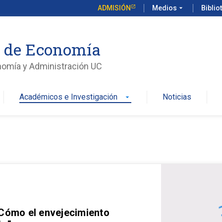
ADMISIÓN
Medios
arrow_drop_down
Biblio
o de Economía
nomía y Administración UC
Académicos e Investigación
Noticias
arrow_drop_down
 Cómo el envejecimiento