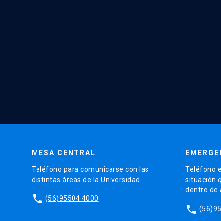
MESA CENTRAL
EMERGE
Teléfono para comunicarse con las
Teléfono e
distintas áreas de la Universidad.
situación 
dentro de
phone
(56)95504 4000
phone
(56)9