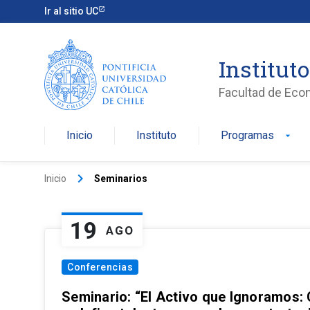
Ir al sitio UC
Institut
Facultad de Eco
Inicio
Instituto
Programas
arrow_drop_down
keyboard_arrow_right
Inicio
Seminarios
19
AGO
Conferencias
Seminario: “El Activo que Ignoramos: