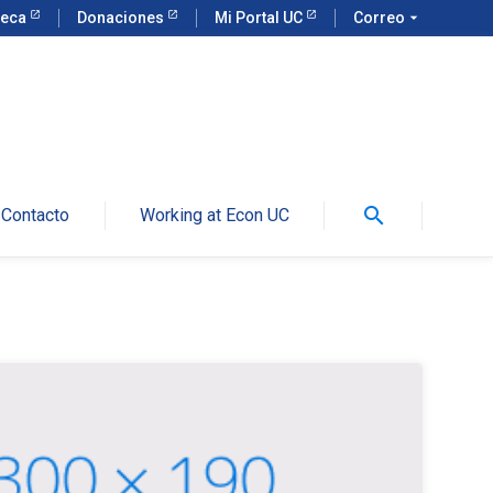
teca
Donaciones
Mi Portal UC
Correo
arrow_drop_down
search
Contacto
Working at Econ UC