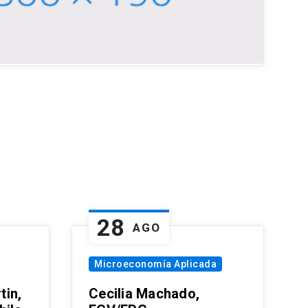
28
AGO
Microeconomía Aplicada
tin,
Cecilia Machado,