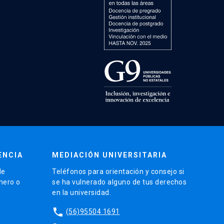
ENCIA
MEDIACIÓN UNIVERSITARIA
de
Teléfonos para orientación y consejo si
énero o
se ha vulnerado alguno de tus derechos
en la universidad.
phone
(56)95504 1691