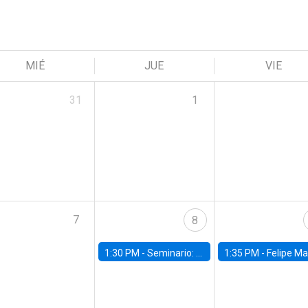
MIÉ
JUE
VIE
31
1
7
8
1:30 PM -
Seminario: “Recuperando la humanidad para progresar en la era de la IA»
1:35 PM -
Felipe Martínez, alumno Doctorado en Ec