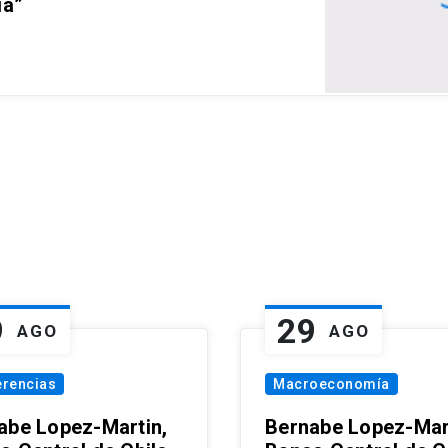
ia”
9
29
AGO
AGO
erencias
Macroeconomía
abe Lopez-Martin,
Bernabe Lopez-Mar