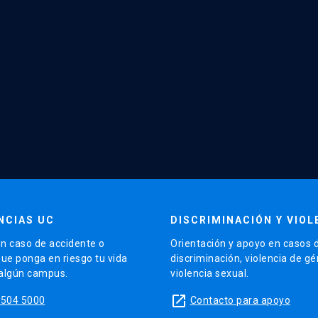
NCIAS UC
DISCRIMINACIÓN Y VIOL
n caso de accidente o
Orientación y apoyo en casos 
que ponga en riesgo tu vida
discriminación, violencia de g
 algún campus.
violencia sexual.
launch
5504 5000
Contacto para apoyo