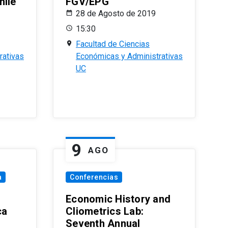
hile
FGV/EPG
28 de Agosto de 2019
15:30
Facultad de Ciencias
rativas
Económicas y Administrativas
UC
9
AGO
a
Conferencias
Economic History and
ca
Cliometrics Lab:
Seventh Annual