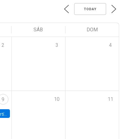
TODAY
SÁB
DOM
2
3
4
10
11
9
onomía UC