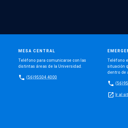
MESA CENTRAL
EMERGE
Teléfono para comunicarse con las
Teléfono e
distintas áreas de la Universidad.
situación 
dentro de
phone
(56)95504 4000
phone
(56)9
launch
Ir al 