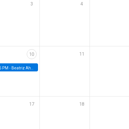
3
4
11
10
5 PM -
Beatriz Ahumada, PhD candidate, Universidad de Pittsburgh
17
18