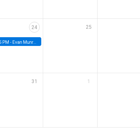
25
24
5 PM -
Evan Munro, Neyman Visiting Assistant Professor in the Department of Statistics at UC Berkeley
31
1