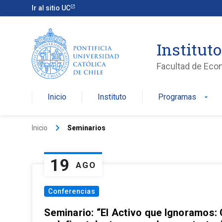
Ir al sitio UC
Institut
Facultad de Eco
Inicio
Instituto
Programas
arrow_drop_down
keyboard_arrow_right
Inicio
Seminarios
19
AGO
Conferencias
Seminario: “El Activo que Ignoramos: