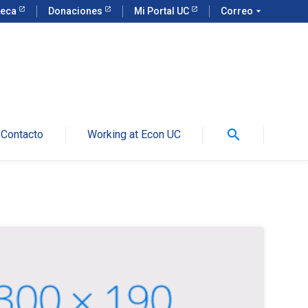
teca
Donaciones
Mi Portal UC
Correo
arrow_drop_down
search
Contacto
Working at Econ UC