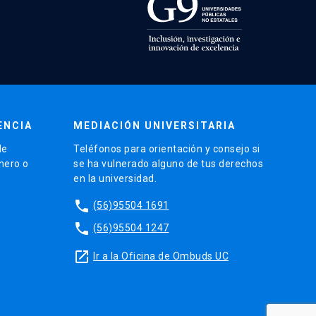
ENCIA
MEDIACIÓN UNIVERSITARIA
de
Teléfonos para orientación y consejo si
énero o
se ha vulnerado alguno de tus derechos
en la universidad.
phone
(56)95504 1691
phone
(56)95504 1247
launch
Ir a la Oficina de Ombuds UC