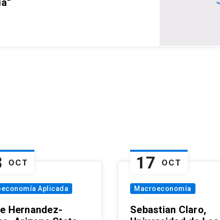
ia”
8
17
OCT
OCT
oeconomía Aplicada
Macroeconomía
e Hernandez-
Sebastian Claro,