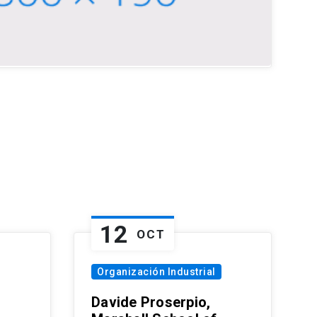
12
OCT
Organización Industrial
Davide Proserpio,