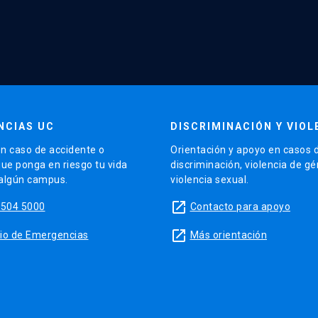
NCIAS UC
DISCRIMINACIÓN Y VIOL
n caso de accidente o
Orientación y apoyo en casos 
que ponga en riesgo tu vida
discriminación, violencia de g
 algún campus.
violencia sexual.
launch
5504 5000
Contacto para apoyo
launch
sitio de Emergencias
Más orientación