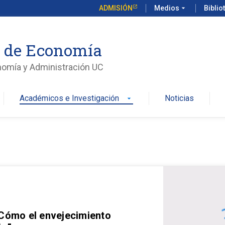
ADMISIÓN
Medios
arrow_drop_down
Biblio
o de Economía
nomía y Administración UC
Académicos e Investigación
Noticias
arrow_drop_down
 Cómo el envejecimiento