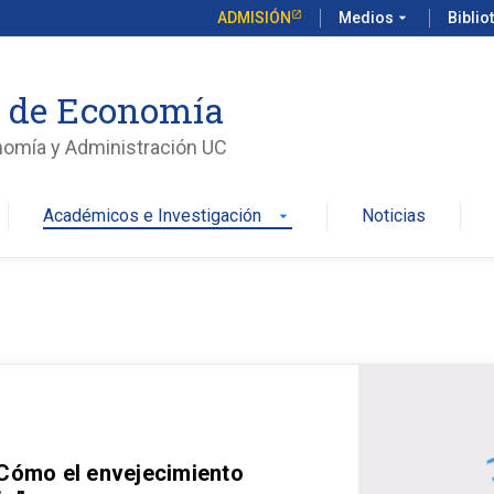
ADMISIÓN
Medios
arrow_drop_down
Biblio
o de Economía
nomía y Administración UC
Académicos e Investigación
Noticias
arrow_drop_down
 Cómo el envejecimiento