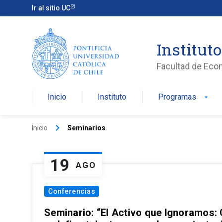
Ir al sitio UC
Institut
Facultad de Eco
Inicio
Instituto
Programas
arrow_drop_down
keyboard_arrow_right
Inicio
Seminarios
19
AGO
Conferencias
Seminario: “El Activo que Ignoramos: