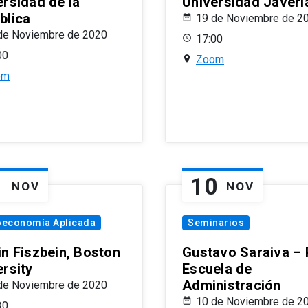
ersidad de la
Universidad Javeri
blica
19 de Noviembre de 2
de Noviembre de 2020
17:00
00
Zoom
om
1
10
NOV
NOV
oeconomía Aplicada
Seminarios
in Fiszbein, Boston
Gustavo Saraiva –
ersity
Escuela de
Administración
de Noviembre de 2020
10 de Noviembre de 2
30