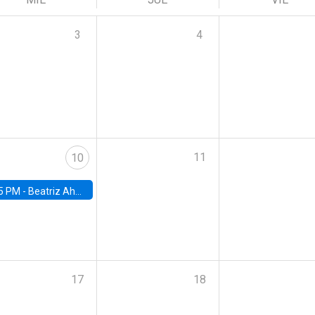
3
4
11
10
5 PM -
Beatriz Ahumada, PhD candidate, Universidad de Pittsburgh
17
18