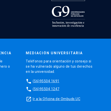
ENCIA
MEDIACIÓN UNIVERSITARIA
de
Teléfonos para orientación y consejo si
énero o
se ha vulnerado alguno de tus derechos
en la universidad.
phone
(56)95504 1691
phone
(56)95504 1247
launch
Ir a la Oficina de Ombuds UC