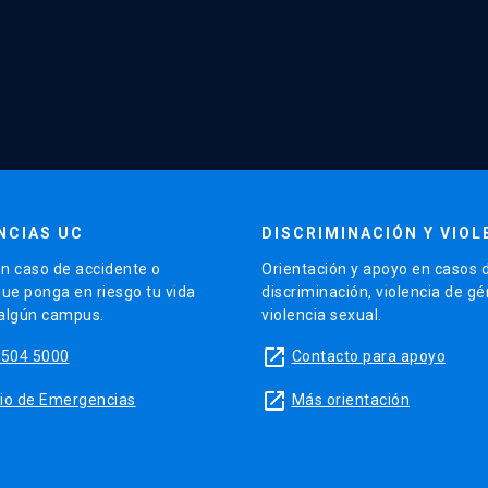
NCIAS UC
DISCRIMINACIÓN Y VIOL
n caso de accidente o
Orientación y apoyo en casos 
que ponga en riesgo tu vida
discriminación, violencia de g
 algún campus.
violencia sexual.
launch
5504 5000
Contacto para apoyo
launch
sitio de Emergencias
Más orientación