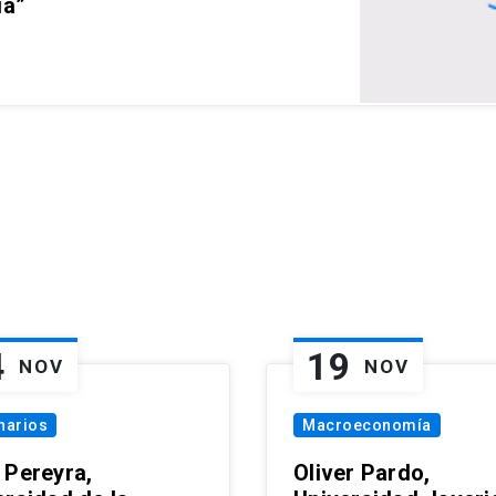
ia”
4
19
NOV
NOV
narios
Macroeconomía
 Pereyra,
Oliver Pardo,