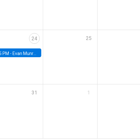
25
24
5 PM -
Evan Munro, Neyman Visiting Assistant Professor in the Department of Statistics at UC Berkeley
31
1