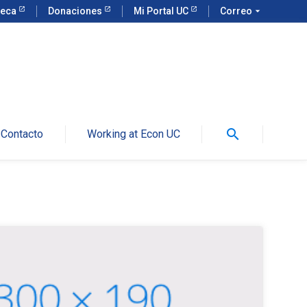
teca
Donaciones
Mi Portal UC
Correo
arrow_drop_down
search
Contacto
Working at Econ UC