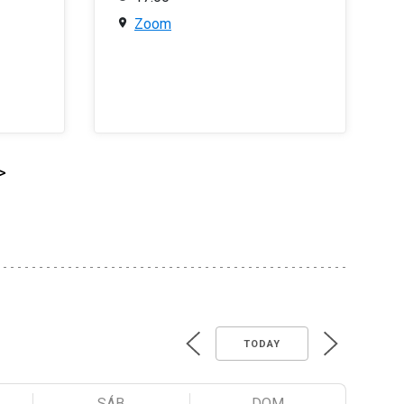
Zoom
>
TODAY
SÁB
DOM