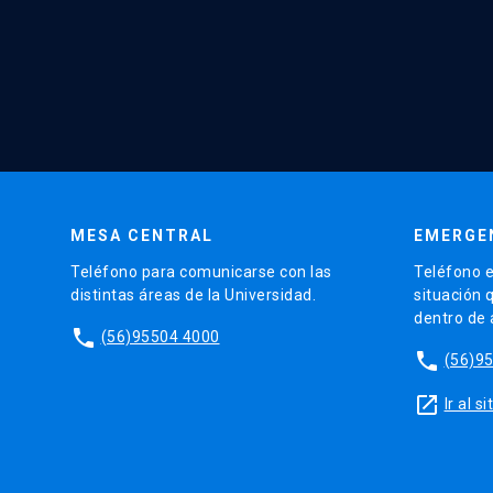
MESA CENTRAL
EMERGE
Teléfono para comunicarse con las
Teléfono e
distintas áreas de la Universidad.
situación 
dentro de
phone
(56)95504 4000
phone
(56)9
launch
Ir al 