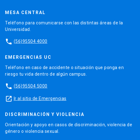
MESA CENTRAL
Teléfono para comunicarse con las distintas áreas de la
Universidad.
phone
(56)95504 4000
EMERGENCIAS UC
Teléfono en caso de accidente o situación que ponga en
riesgo tu vida dentro de algún campus.
phone
(56)95504 5000
launch
Ir al sitio de Emergencias
DISCRIMINACIÓN Y VIOLENCIA
Orientación y apoyo en casos de discriminación, violencia de
género o violencia sexual.