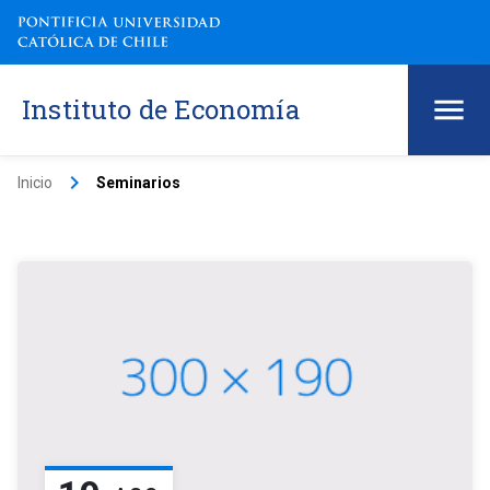
Instituto de Economía
keyboard_arrow_right
Inicio
Seminarios