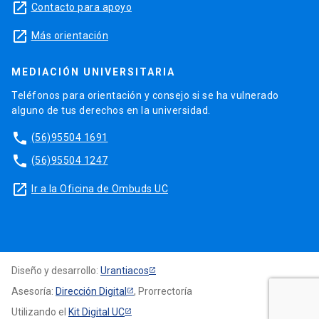
launch
Contacto para apoyo
launch
Más orientación
MEDIACIÓN UNIVERSITARIA
Teléfonos para orientación y consejo si se ha vulnerado
alguno de tus derechos en la universidad.
phone
(56)95504 1691
phone
(56)95504 1247
launch
Ir a la Oficina de Ombuds UC
Diseño y desarrollo:
Urantiacos
Asesoría:
Dirección Digital
, Prorrectoría
Utilizando el
Kit Digital UC