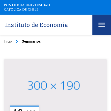
Instituto de Economía
keyboard_arrow_right
Inicio
Seminarios