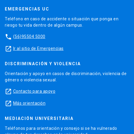
EMERGENCIAS UC
Teléfono en caso de accidente o situación que ponga en
riesgo tu vida dentro de algún campus.
phone
(56)95504 5000
launch
Ir al sitio de Emergencias
DISCRIMINACIÓN Y VIOLENCIA
Orientación y apoyo en casos de discriminación, violencia de
género o violencia sexual.
launch
Contacto para apoyo
launch
Más orientación
MEDIACIÓN UNIVERSITARIA
Teléfonos para orientación y consejo si se ha vulnerado