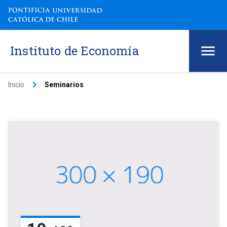
Instituto de Economía
keyboard_arrow_right
Inicio
Seminarios