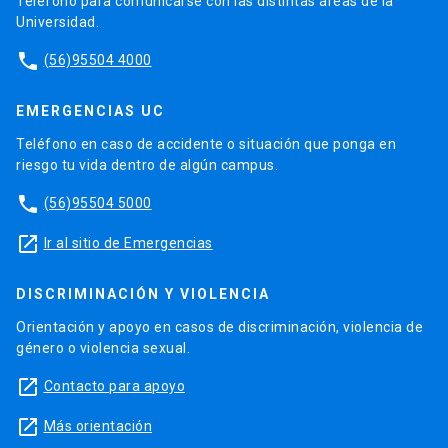
Teléfono para comunicarse con las distintas áreas de la
Universidad.
phone
(56)95504 4000
EMERGENCIAS UC
Teléfono en caso de accidente o situación que ponga en
riesgo tu vida dentro de algún campus.
phone
(56)95504 5000
launch
Ir al sitio de Emergencias
DISCRIMINACIÓN Y VIOLENCIA
Orientación y apoyo en casos de discriminación, violencia de
género o violencia sexual.
launch
Contacto para apoyo
launch
Más orientación