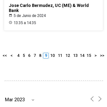
Jose Carlo Bermudez, UC (ME) & World
Bank
5 de Junio de 2024
13:35 a 14:35
<<
<
4
5
6
7
8
9
10
11
12
13
14
15
>
>>