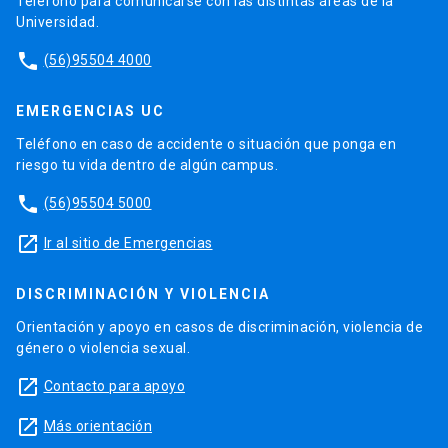
Teléfono para comunicarse con las distintas áreas de la
Universidad.
phone
(56)95504 4000
EMERGENCIAS UC
Teléfono en caso de accidente o situación que ponga en
riesgo tu vida dentro de algún campus.
phone
(56)95504 5000
launch
Ir al sitio de Emergencias
DISCRIMINACIÓN Y VIOLENCIA
Orientación y apoyo en casos de discriminación, violencia de
género o violencia sexual.
launch
Contacto para apoyo
launch
Más orientación