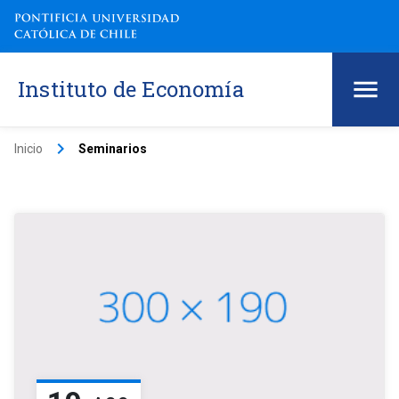
Instituto de Economía
keyboard_arrow_right
Inicio
Seminarios