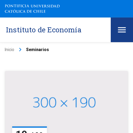
Instituto de Economía
keyboard_arrow_right
Inicio
Seminarios