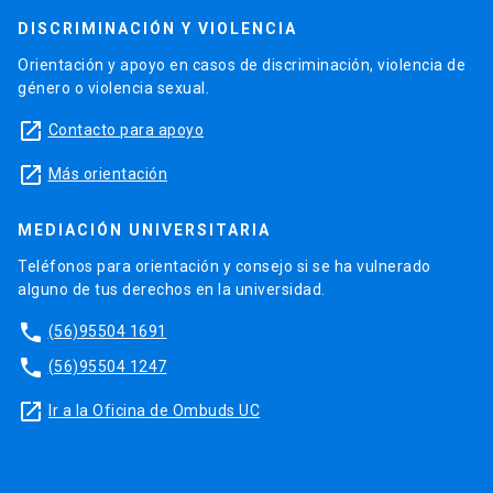
DISCRIMINACIÓN Y VIOLENCIA
Orientación y apoyo en casos de discriminación, violencia de
género o violencia sexual.
launch
Contacto para apoyo
launch
Más orientación
MEDIACIÓN UNIVERSITARIA
Teléfonos para orientación y consejo si se ha vulnerado
alguno de tus derechos en la universidad.
phone
(56)95504 1691
phone
(56)95504 1247
launch
Ir a la Oficina de Ombuds UC