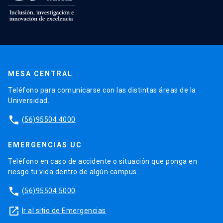
MESA CENTRAL
Teléfono para comunicarse con las distintas áreas de la
Universidad.
phone
(56)95504 4000
EMERGENCIAS UC
Teléfono en caso de accidente o situación que ponga en
riesgo tu vida dentro de algún campus.
phone
(56)95504 5000
launch
Ir al sitio de Emergencias